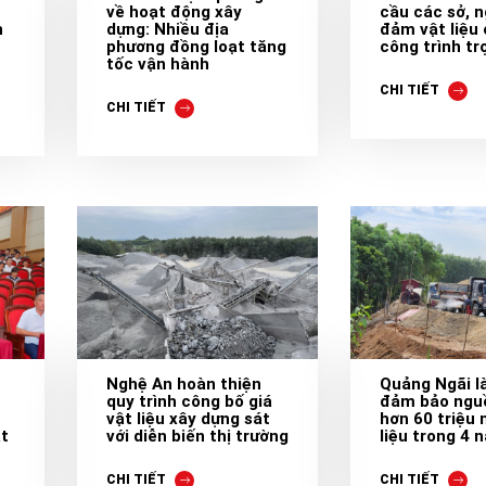
về hoạt động xây
cầu các sở, 
n
dựng: Nhiều địa
đảm vật liệu
phương đồng loạt tăng
công trình t
tốc vận hành
CHI TIẾT
CHI TIẾT
Nghệ An hoàn thiện
Quảng Ngãi l
quy trình công bố giá
đảm bảo ngu
vật liệu xây dựng sát
hơn 60 triệu 
ạt
với diễn biến thị trường
liệu trong 4 
CHI TIẾT
CHI TIẾT