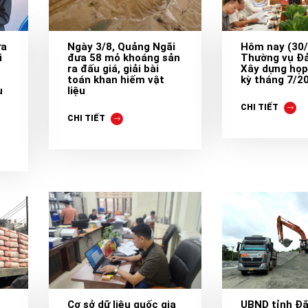
ửa
Ngày 3/8, Quảng Ngãi
Hôm nay (30/
i
đưa 58 mỏ khoáng sản
Thường vụ Đả
ra đấu giá, giải bài
Xây dựng họp
toán khan hiếm vật
kỳ tháng 7/2
u
liệu
CHI TIẾT
CHI TIẾT
Cơ sở dữ liệu quốc gia
UBND tỉnh Đắ