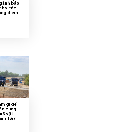
ngành bảo
 cho các
rọng điểm
àm gì để
ồn cung
m3 vật
năm tới?