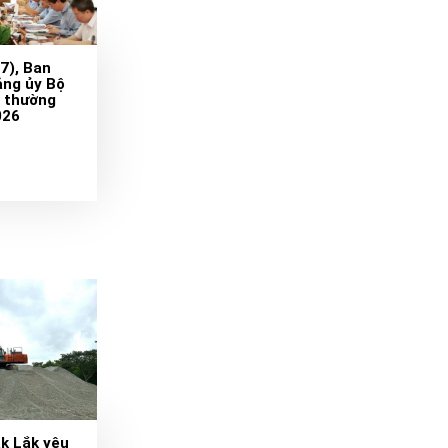
7), Ban
ng ủy Bộ
 thường
026
k Lắk yêu