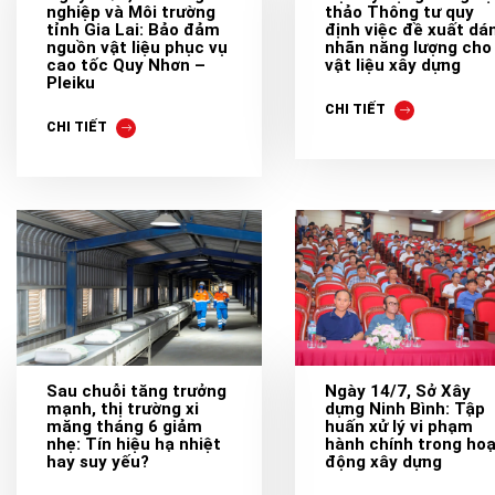
nghiệp và Môi trường
thảo Thông tư quy
tỉnh Gia Lai: Bảo đảm
định việc đề xuất dá
nguồn vật liệu phục vụ
nhãn năng lượng cho
cao tốc Quy Nhơn –
vật liệu xây dựng
Pleiku
CHI TIẾT
CHI TIẾT
Sau chuỗi tăng trưởng
Ngày 14/7, Sở Xây
mạnh, thị trường xi
dựng Ninh Bình: Tập
măng tháng 6 giảm
huấn xử lý vi phạm
nhẹ: Tín hiệu hạ nhiệt
hành chính trong ho
hay suy yếu?
động xây dựng