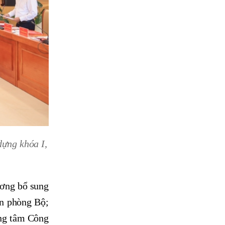
dựng khóa I,
ương bổ sung
ăn phòng Bộ;
ung tâm Công