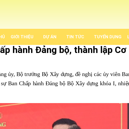
HỦ
GIỚI THIỆU
DỰ ÁN
TIN TỨC
TUYỂN DỤNG
ấp hành Đảng bộ, thành lập Cơ
Đảng ủy, Bộ trưởng Bộ Xây dựng, đề nghị các ủy viên B
ân sự Ban Chấp hành Đảng bộ Bộ Xây dựng khóa I, nhi