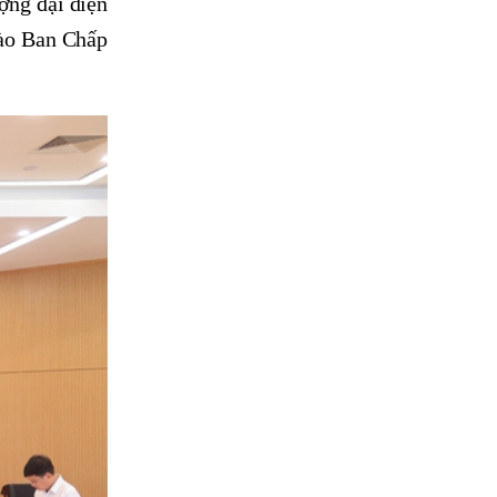
ợng đại diện
vào Ban Chấp