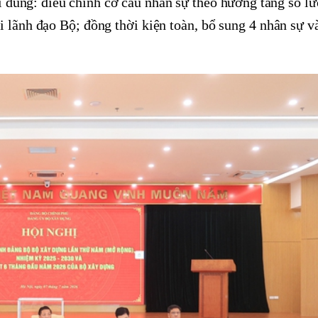
 dung: điều chỉnh cơ cấu nhân sự theo hướng tăng số lư
 lãnh đạo Bộ; đồng thời kiện toàn, bổ sung 4 nhân sự 