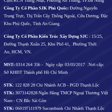
Cụm KCN Tràng Nhật, Phường An Thắng, TP.Đà Nẵng
Công Ty Cổ Phần SJK Phú Quốc:
Đường Nguyễn
Trung Trực, Thị Trấn Cây Thông Ngoài, Cửa Dương, Đặc
Khu Phú Quốc, Tỉnh An Giang
Công Ty Cổ Phần Kiến Trúc Xây Dựng SJC
:
15/25,
Đường Thạnh Xuân 25, Khu Phố 41, Phường Thới
An, HCM, VN.
MST:
0314 264 356 -
Ngày cấp: 03/03/2017
.Nơi cấp:
Sở KHĐT Thành phố Hồ Chí Minh
STK
: 122 828 28 Chi Nhánh ACB - PGD Thạnh Lộc
STK:
3073142828 Ngân Hàng TMCP Ngoại Thương Việt
Nam - CN Bắc Sài Gòn
STK:
060197111979 Sacombank Chi Nhánh Thạnh Lộc