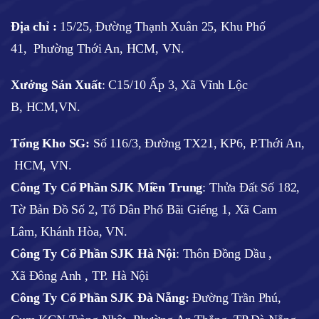
Địa chỉ :
15/25, Đường Thạnh Xuân 25, Khu Phố
41, Phường Thới An, HCM, VN.
Xưởng Sản Xuất
: C15/10 Ấp 3, Xã Vĩnh Lộc
B, HCM,VN.
Tổng Kho SG:
Số 116/3, Đường TX21, KP6, P.Thới An,
HCM, VN.
Công Ty Cổ Phần SJK Miền Trung
: Thửa Đất Số 182,
Tờ Bản Đồ Số 2, Tổ Dân Phố Bãi Giếng 1, Xã Cam
Lâm, Khánh Hòa, VN.
Công Ty Cổ Phần SJK Hà Nội
:
Thôn Đồng Dầu ,
Xã Đông Anh , TP. Hà Nội
Công Ty Cổ Phần SJK Đà Nẵng:
Đường Trần Phú,