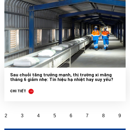
Sau chuỗi tăng trưởng mạnh, thị trường xi măng
tháng 6 giảm nhẹ: Tín hiệu hạ nhiệt hay suy yếu?
CHI TIẾT
2
3
4
5
6
7
8
9