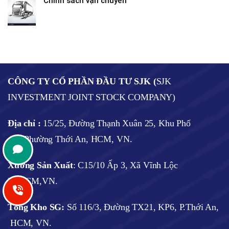
Chính sách vận chuyển
CÔNG TY CỔ PHẦN ĐẦU TƯ SJK (
SJK
INVESTMENT JOINT STOCK COMPANY)
Địa chỉ :
15/25, Đường Thạnh Xuân 25, Khu Phố
41, Phường Thới An, HCM, VN.
Xưởng Sản Xuất
: C15/10 Ấp 3, Xã Vĩnh Lộc
B, HCM,VN.
Tổng Kho SG:
Số 116/3, Đường TX21, KP6, P.Thới An,
HCM, VN.