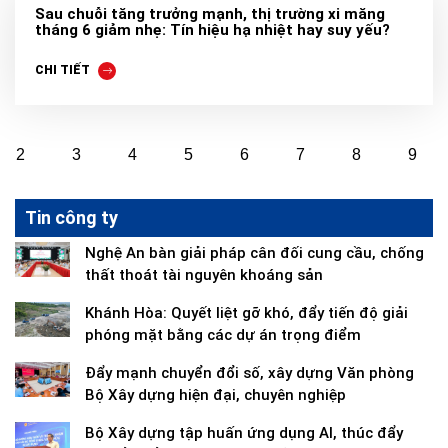
Sau chuỗi tăng trưởng mạnh, thị trường xi măng
tháng 6 giảm nhẹ: Tín hiệu hạ nhiệt hay suy yếu?
CHI TIẾT
2
3
4
5
6
7
8
9
Tin công ty
Nghệ An bàn giải pháp cân đối cung cầu, chống
thất thoát tài nguyên khoáng sản
Khánh Hòa: Quyết liệt gỡ khó, đẩy tiến độ giải
phóng mặt bằng các dự án trọng điểm
Đẩy mạnh chuyển đổi số, xây dựng Văn phòng
Bộ Xây dựng hiện đại, chuyên nghiệp
Bộ Xây dựng tập huấn ứng dụng AI, thúc đẩy