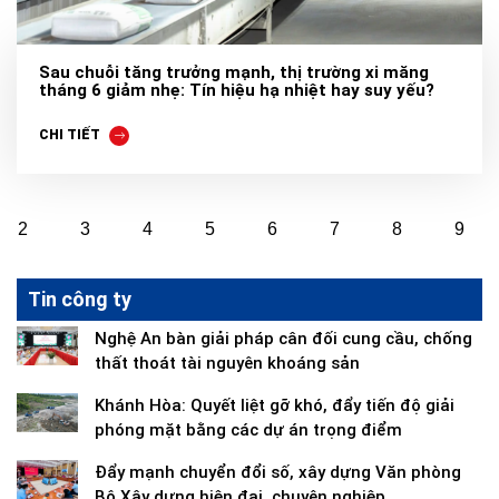
Sau chuỗi tăng trưởng mạnh, thị trường xi măng
tháng 6 giảm nhẹ: Tín hiệu hạ nhiệt hay suy yếu?
CHI TIẾT
2
3
4
5
6
7
8
9
Tin công ty
Nghệ An bàn giải pháp cân đối cung cầu, chống
thất thoát tài nguyên khoáng sản
Khánh Hòa: Quyết liệt gỡ khó, đẩy tiến độ giải
phóng mặt bằng các dự án trọng điểm
Đẩy mạnh chuyển đổi số, xây dựng Văn phòng
Bộ Xây dựng hiện đại, chuyên nghiệp