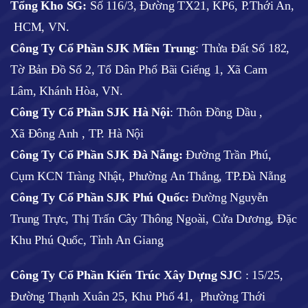
Tổng Kho SG:
Số 116/3, Đường TX21, KP6, P.Thới An,
HCM, VN.
Công Ty Cổ Phần SJK Miền Trung
: Thửa Đất Số 182,
Tờ Bản Đồ Số 2, Tổ Dân Phố Bãi Giếng 1, Xã Cam
Lâm, Khánh Hòa, VN.
Công Ty Cổ Phần SJK Hà Nội
:
Thôn Đồng Dầu ,
Xã Đông Anh , TP. Hà Nội
Công Ty Cổ Phần SJK Đà Nẵng:
Đường Trần Phú,
Cụm KCN Tràng Nhật, Phường An Thắng, TP.Đà Nẵng
Công Ty Cổ Phần SJK Phú Quốc:
Đường Nguyễn
Trung Trực, Thị Trấn Cây Thông Ngoài, Cửa Dương, Đặc
Khu Phú Quốc, Tỉnh An Giang
Công Ty Cổ Phần Kiến Trúc Xây Dựng SJC
:
15/25,
Đường Thạnh Xuân 25, Khu Phố 41, Phường Thới