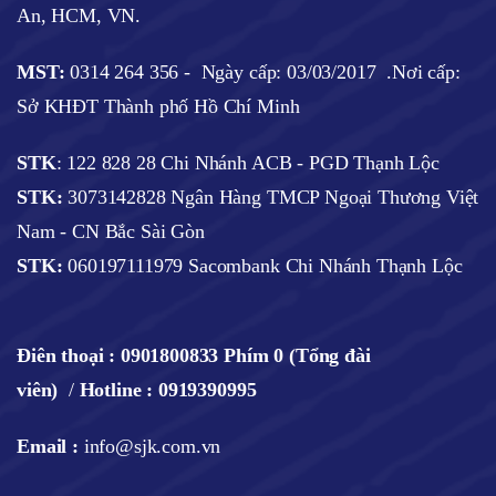
An, HCM, VN.
MST:
0314 264 356 -
Ngày cấp: 03/03/2017
.Nơi cấp:
Sở KHĐT Thành phố Hồ Chí Minh
STK
: 122 828 28 Chi Nhánh ACB - PGD Thạnh Lộc
STK:
3073142828 Ngân Hàng TMCP Ngoại Thương Việt
Nam - CN Bắc Sài Gòn
STK:
060197111979 Sacombank Chi Nhánh Thạnh Lộc
Điên thoại :
0901800833 Phím 0 (Tổng đài
viên)
/
Hotline : 0919390995
Email :
info@sjk.com.vn