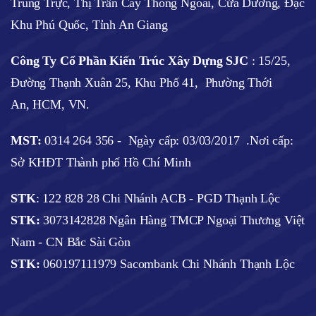
Trung Trực, Thị Trấn Cây Thông Ngoài, Cửa Dương, Đặc
Khu Phú Quốc, Tỉnh An Giang
Công Ty Cổ Phần Kiến Trúc Xây Dựng SJC
:
15/25,
Đường Thạnh Xuân 25, Khu Phố 41, Phường Thới
An, HCM, VN.
MST:
0314 264 356 -
Ngày cấp: 03/03/2017
.Nơi cấp:
Sở KHĐT Thành phố Hồ Chí Minh
STK
: 122 828 28 Chi Nhánh ACB - PGD Thạnh Lộc
STK:
3073142828 Ngân Hàng TMCP Ngoại Thương Việt
Nam - CN Bắc Sài Gòn
STK:
060197111979 Sacombank Chi Nhánh Thạnh Lộc