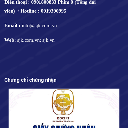
Điên thoại :
0901800833 Phím 0 (Tổng đài
viên)
/
Hotline : 0919390995
Email :
info@sjk.com.vn
Web
:
sjk.com.vn; sjk.vn
Chứng chỉ chứng nhận