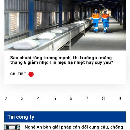
Sau chuỗi tăng trưởng mạnh, thị trường xi măng
tháng 6 giảm nhẹ: Tín hiệu hạ nhiệt hay suy yếu?
CHI TIẾT
2
3
4
5
6
7
8
9
Tin công ty
Nghệ An bàn giải pháp cân đối cung cầu, chống