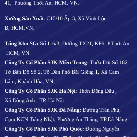
41, Phường Thới An, HCM, VN.
Xưởng Sản Xuất
: C15/10 Ấp 3, Xã Vĩnh Lộc
B, HCM,VN.
Tổng Kho SG:
Số 116/3, Đường TX21, KP6, P.Thới An,
HCM, VN.
Công Ty Cổ Phần SJK Miền Trung
: Thửa Đất Số 182,
Tờ Bản Đồ Số 2, Tổ Dân Phố Bãi Giếng 1, Xã Cam
Lâm, Khánh Hòa, VN.
Công Ty Cổ Phần SJK Hà Nội
:
Thôn Đồng Dầu ,
Xã Đông Anh , TP. Hà Nội
Công Ty Cổ Phần SJK Đà Nẵng:
Đường Trần Phú,
Cụm KCN Tràng Nhật, Phường An Thắng, TP.Đà Nẵng
Công Ty Cổ Phần SJK Phú Quốc:
Đường Nguyễn