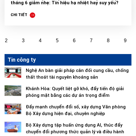
tháng 6 giảm nhẹ: Tín hiệu hạ nhiệt hay suy yếu?
CHI TIẾT
2
3
4
5
6
7
8
9
Tin công ty
Nghệ An bàn giải pháp cân đối cung cầu, chống
thất thoát tài nguyên khoáng sản
Khánh Hòa: Quyết liệt gỡ khó, đẩy tiến độ giải
phóng mặt bằng các dự án trọng điểm
Đẩy mạnh chuyển đổi số, xây dựng Văn phòng
Bộ Xây dựng hiện đại, chuyên nghiệp
Bộ Xây dựng tập huấn ứng dụng AI, thúc đẩy
chuyển đổi phương thức quản lý và điều hành