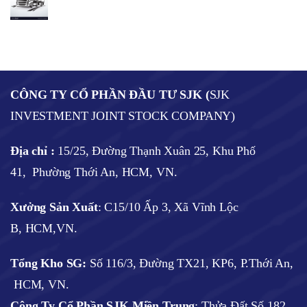
CÔNG TY CỔ PHẦN ĐẦU TƯ SJK (
SJK
INVESTMENT JOINT STOCK COMPANY)
Địa chỉ :
15/25, Đường Thạnh Xuân 25, Khu Phố
41, Phường Thới An, HCM, VN.
Xưởng Sản Xuất
: C15/10 Ấp 3, Xã Vĩnh Lộc
B, HCM,VN.
Tổng Kho SG:
Số 116/3, Đường TX21, KP6, P.Thới An,
HCM, VN.
Công Ty Cổ Phần SJK Miền Trung
: Thửa Đất Số 182,