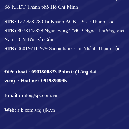
Sở KHĐT Thành phố Hồ Chí Minh
STK
: 122 828 28 Chi Nhánh ACB - PGD Thạnh Lộc
STK:
3073142828 Ngân Hàng TMCP Ngoại Thương Việt
Nam - CN Bắc Sài Gòn
STK:
060197111979 Sacombank Chi Nhánh Thạnh Lộc
Điên thoại :
0901800833 Phím 0 (Tổng đài
viên)
/
Hotline : 0919390995
Email :
info@sjk.com.vn
Web
:
sjk.com.vn; sjk.vn