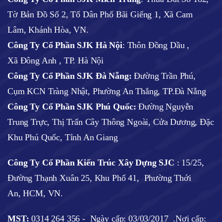
Tờ Bản Đồ Số 2, Tổ Dân Phố Bãi Giếng 1, Xã Cam
Lâm, Khánh Hòa, VN.
Công Ty Cổ Phần SJK Hà Nội
:
Thôn Đồng Dầu ,
Xã Đông Anh , TP. Hà Nội
Công Ty Cổ Phần SJK Đà Nẵng:
Đường Trần Phú,
Cụm KCN Tràng Nhật, Phường An Thắng, TP.Đà Nẵng
Công Ty Cổ Phần SJK Phú Quốc:
Đường Nguyễn
Trung Trực, Thị Trấn Cây Thông Ngoài, Cửa Dương, Đặc
Khu Phú Quốc, Tỉnh An Giang
Công Ty Cổ Phần Kiến Trúc Xây Dựng SJC
:
15/25,
Đường Thạnh Xuân 25, Khu Phố 41, Phường Thới
An, HCM, VN.
MST:
0314 264 356 -
Ngày cấp: 03/03/2017
.Nơi cấp: