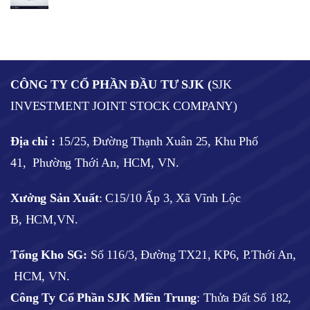
CÔNG TY CỔ PHẦN ĐẦU TƯ SJK (
SJK
INVESTMENT JOINT STOCK COMPANY)
Địa chỉ :
15/25, Đường Thạnh Xuân 25, Khu Phố
41, Phường Thới An, HCM, VN.
Xưởng Sản Xuất
: C15/10 Ấp 3, Xã Vĩnh Lộc
B, HCM,VN.
Tổng Kho SG:
Số 116/3, Đường TX21, KP6, P.Thới An,
HCM, VN.
Công Ty Cổ Phần SJK Miền Trung
: Thửa Đất Số 182,