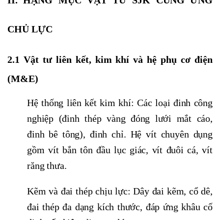
II. HẠNG MỤC VẬT TƯ SJK CUNG ỨNG
CHỦ LỰC
2.1 Vật tư liên kết, kim khí và hệ phụ cơ điện
(M&E)
Hệ thống liên kết kim khí: Các loại đinh công
nghiệp (đinh thép vàng đóng lưới mắt cáo,
đinh bê tông), đinh chỉ. Hệ vít chuyên dụng
gồm vít bắn tôn đầu lục giác, vít đuôi cá, vít
răng thưa.
Kẽm và đai thép chịu lực: Dây đai kẽm, cổ dê,
đai thép đa dạng kích thước, đáp ứng khâu cố