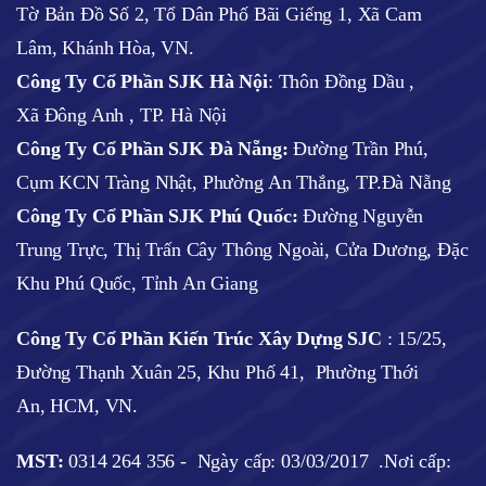
Tờ Bản Đồ Số 2, Tổ Dân Phố Bãi Giếng 1, Xã Cam
Lâm, Khánh Hòa, VN.
Công Ty Cổ Phần SJK Hà Nội
:
Thôn Đồng Dầu ,
Xã Đông Anh , TP. Hà Nội
Công Ty Cổ Phần SJK Đà Nẵng:
Đường Trần Phú,
Cụm KCN Tràng Nhật, Phường An Thắng, TP.Đà Nẵng
Công Ty Cổ Phần SJK Phú Quốc:
Đường Nguyễn
Trung Trực, Thị Trấn Cây Thông Ngoài, Cửa Dương, Đặc
Khu Phú Quốc, Tỉnh An Giang
Công Ty Cổ Phần Kiến Trúc Xây Dựng SJC
:
15/25,
Đường Thạnh Xuân 25, Khu Phố 41, Phường Thới
An, HCM, VN.
MST:
0314 264 356 -
Ngày cấp: 03/03/2017
.Nơi cấp: