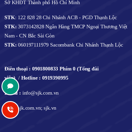
Sở KHĐT Thành phố Hồ Chí Minh
STK
: 122 828 28 Chi Nhánh ACB - PGD Thạnh Lộc
STK:
3073142828 Ngân Hàng TMCP Ngoại Thương Việt
Nam - CN Bắc Sài Gòn
STK:
060197111979 Sacombank Chi Nhánh Thạnh Lộc
Điên thoại :
0901800833 Phím 0 (Tổng đài
viên)
/
Hotline : 0919390995
Email :
info@sjk.com.vn
Web
:
sjk.com.vn; sjk.vn