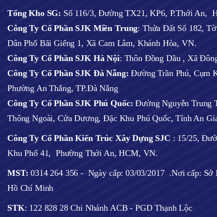
Tổng Kho SG:
Số 116/3, Đường TX21, KP6, P.Thới An,
Công Ty Cổ Phần SJK Miền Trung
: Thửa Đất Số 182, T
Dân Phố Bãi Giếng 1, Xã Cam Lâm, Khánh Hòa, VN.
Công Ty Cổ Phần SJK Hà Nội
:
Thôn Đồng Dầu , Xã Đông
Công Ty Cổ Phần SJK Đà Nẵng:
Đường Trần Phú, Cụm K
Phường An Thắng, TP.Đà Nẵng
Công Ty Cổ Phần SJK Phú Quốc:
Đường Nguyễn Trung T
Thông Ngoài, Cửa Dương, Đặc Khu Phú Quốc, Tỉnh An Gi
Công Ty Cổ Phần Kiến Trúc Xây Dựng SJC
:
15/25, Đư
Khu Phố 41, Phường Thới An, HCM, VN.
MST:
0314 264 356 -
Ngày cấp: 03/03/2017
.Nơi cấp: S
Hồ Chí Minh
STK
: 122 828 28 Chi Nhánh ACB - PGD Thạnh Lộc