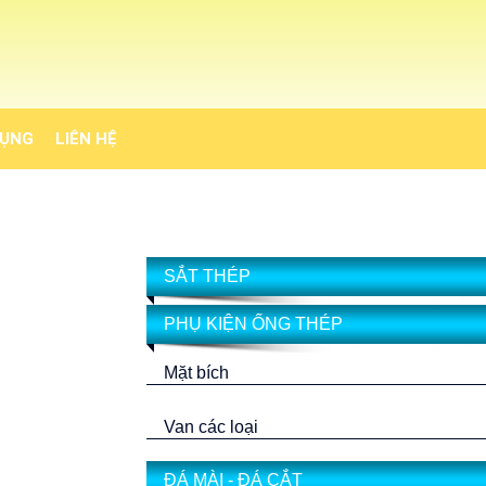
DỤNG
LIÊN HỆ
SẮT THÉP
PHỤ KIỆN ỐNG THÉP
Mặt bích
Van các loại
ĐÁ MÀI - ĐÁ CẮT