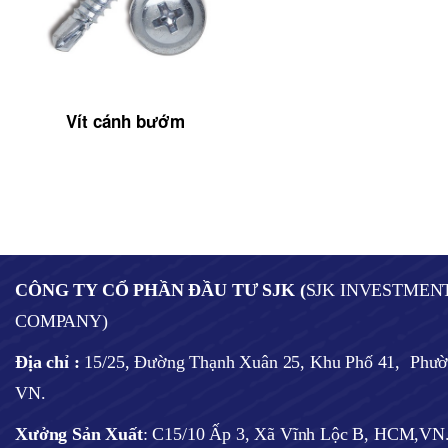
Vít cánh bướm
CÔNG TY CỔ PHẦN ĐẦU TƯ SJK (
SJK INVESTMEN
COMPANY)
Địa chỉ :
15/25, Đường Thạnh Xuân 25, Khu Phố 41, Phư
VN.
Xưởng Sản Xuất
: C15/10 Ấp 3, Xã Vĩnh Lộc B, HCM,VN