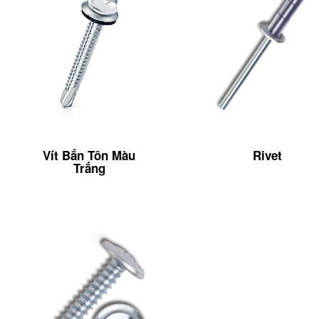
Vít Bắn Tôn Màu
Rivet
Trắng