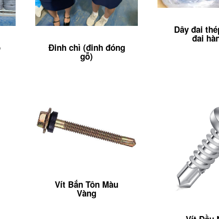
Dây đai thé
đai hà
ô
Đinh chì (đinh đóng
gỗ)
Vít Bắn Tôn Màu
Vàng
Vít Đầu