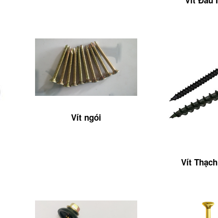
Vít ngói
Vít Thạc