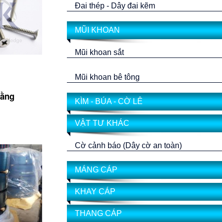
Đai thép - Dây đai kẽm
MŨI KHOAN
Mũi khoan sắt
Mũi khoan bê tông
bằng
KÌM - BÚA - CỜ LÊ
VẬT TƯ KHÁC
Cờ cảnh báo (Dây cờ an toàn)
MÁNG CÁP
KHAY CÁP
THANG CÁP