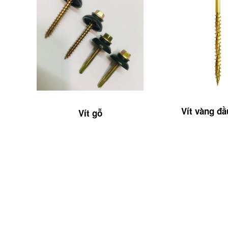
Vít vàng đ
Vít gỗ