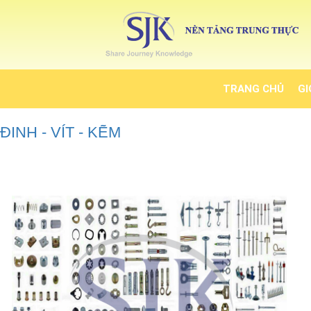
TRANG CHỦ
GI
ĐINH - VÍT - KẼM