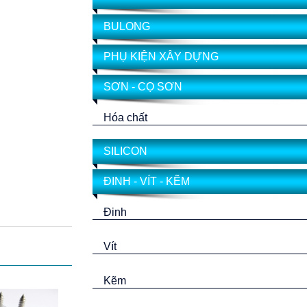
BULONG
PHỤ KIỆN XÂY DỰNG
SƠN - CỌ SƠN
Hóa chất
SILICON
ĐINH - VÍT - KẼM
Đinh
Vít
Kẽm