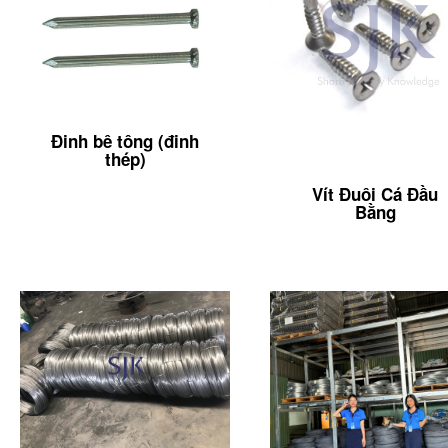
Đinh bê tông (đinh
thép)
Vít Đuôi Cá Đầu
Bằng