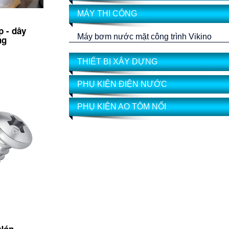
MÁY THI CÔNG
p - dây
Máy bơm nước mặt công trình Vikino
ng
THIẾT BỊ XÂY DỰNG
PHỤ KIỆN ĐIỆN NƯỚC
PHỤ KIỆN AO TÔM NỔI
 Nón