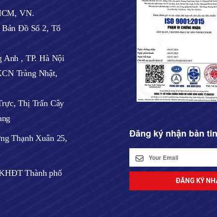
 HCM, VN.
ờ Bản Đồ Số 2, Tổ
 Anh , TP. Hà Nội
CN Tràng Nhật,
rực, Thị Trấn Cây
ang
Đăng ký nhận bản ti
ờng Thạnh Xuân 25,
ở KHĐT Thành phố