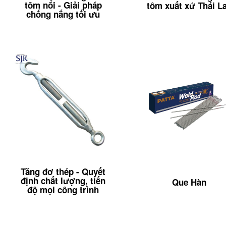
tôm nổi - Giải pháp
tôm xuất xứ Thái L
chống nắng tối ưu
Tăng đơ thép - Quyết
định chất lượng, tiến
Que Hàn
độ mọi công trình