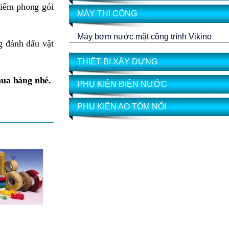
niêm phong gói
MÁY THI CÔNG
Máy bơm nước mặt công trình Vikino
g đánh dấu vật
THIẾT BỊ XÂY DỰNG
ua hàng nhé.
PHỤ KIỆN ĐIỆN NƯỚC
PHỤ KIỆN AO TÔM NỔI