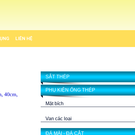
DỤNG
LIÊN HỆ
SẮT THÉP
PHỤ KIỆN ỐNG THÉP
m, 40cm,
Mặt bích
Van các loại
ĐÁ MÀI - ĐÁ CẮT