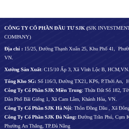
CÔNG TY CỔ PHẦN ĐẦU TƯ SJK (
SJK INVESTMEN
COMPANY)
Địa chỉ :
15/25, Đường Thạnh Xuân 25, Khu Phố 41, Phư
VN.
Xưởng Sản Xuất
: C15/10 Ấp 3, Xã Vĩnh Lộc B, HCM,VN
Tổng Kho SG:
Số 116/3, Đường TX21, KP6, P.Thới An,
Công Ty Cổ Phần SJK Miền Trung
: Thửa Đất Số 182, T
Dân Phố Bãi Giếng 1, Xã Cam Lâm, Khánh Hòa, VN.
Công Ty Cổ Phần SJK Hà Nội
:
Thôn Đồng Dầu , Xã Đông
Công Ty Cổ Phần SJK Đà Nẵng:
Đường Trần Phú, Cụm K
Phường An Thắng, TP.Đà Nẵng