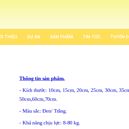
ỚI THIỆU
DỰ ÁN
SẢN PHẨM
TIN TỨC
TUYỂN 
Thông tin sản phẩm.
- Kích thước: 10cm, 15cm, 20cm, 25cm, 30cm, 35c
50cm,60cm,70cm.
- Màu sắc: Đen/ Trắng.
- Khả năng chịu lực: 8-80 kg.