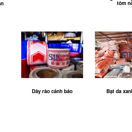
tôm n
an
Dây rào cảnh báo
Bạt da xa