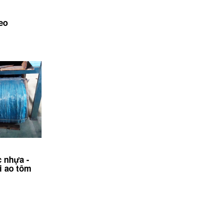
eo
c nhựa -
i ao tôm