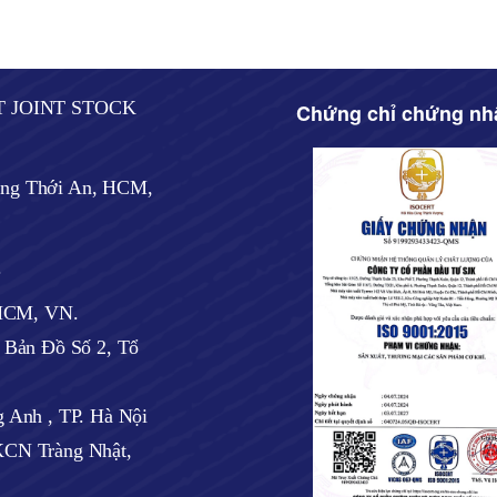
T JOINT STOCK
Chứng chỉ chứng nh
ờng Thới An, HCM,
.
 HCM, VN.
ờ Bản Đồ Số 2, Tổ
 Anh , TP. Hà Nội
CN Tràng Nhật,