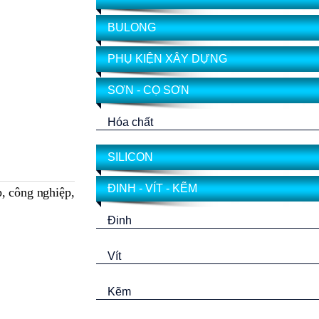
BULONG
PHỤ KIỆN XÂY DỰNG
SƠN - CỌ SƠN
Hóa chất
SILICON
ĐINH - VÍT - KẼM
p, công nghiệp,
Đinh
Vít
Kẽm