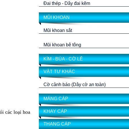
Đai thép - Dây đai kẽm
MŨI KHOAN
Mũi khoan sắt
Mũi khoan bê tông
KÌM - BÚA - CỜ LÊ
VẬT TƯ KHÁC
Cờ cảnh báo (Dây cờ an toàn)
MÁNG CÁP
KHAY CÁP
i các loại hoa
THANG CÁP