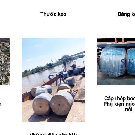
Thước kéo
Băng k
Cáp thép bọ
m
Phụ kiện nuô
nổi