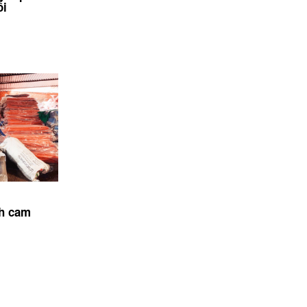
ổi
nh cam