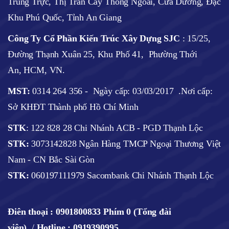
Trung Trực, Thị Trấn Cây Thông Ngoài, Cửa Dương, Đặc
Khu Phú Quốc, Tỉnh An Giang
Công Ty Cổ Phần Kiến Trúc Xây Dựng SJC
:
15/25,
Đường Thạnh Xuân 25, Khu Phố 41, Phường Thới
An, HCM, VN.
MST:
0314 264 356 -
Ngày cấp: 03/03/2017
.Nơi cấp:
Sở KHĐT Thành phố Hồ Chí Minh
STK
: 122 828 28 Chi Nhánh ACB - PGD Thạnh Lộc
STK:
3073142828 Ngân Hàng TMCP Ngoại Thương Việt
Nam - CN Bắc Sài Gòn
STK:
060197111979 Sacombank Chi Nhánh Thạnh Lộc
Điên thoại :
0901800833 Phím 0 (Tổng đài
viên)
/
Hotline : 0919390995