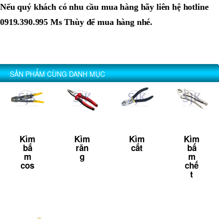
Nếu quý khách có nhu cầu mua hàng hãy liên hệ hotline
0919.390.995 Ms Thùy để mua hàng nhé.
SẢN PHẨM CÙNG DANH MỤC
Kìm
Kìm
Kìm
Kìm
bắ
răn
cắt
bấ
m
g
m
cos
chế
t