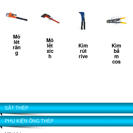
Mỏ
Mỏ
lêt
lết
Kìm
Kìm
răn
xíc
rút
bấ
g
h
rive
m
cos
SẮT THÉP
PHỤ KIỆN ỐNG THÉP