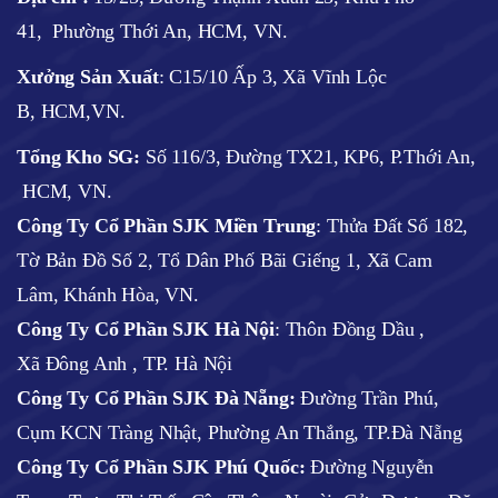
41, Phường Thới An, HCM, VN.
Xưởng Sản Xuất
: C15/10 Ấp 3, Xã Vĩnh Lộc
B, HCM,VN.
Tổng Kho SG:
Số 116/3, Đường TX21, KP6, P.Thới An,
HCM, VN.
Công Ty Cổ Phần SJK Miền Trung
: Thửa Đất Số 182,
Tờ Bản Đồ Số 2, Tổ Dân Phố Bãi Giếng 1, Xã Cam
Lâm, Khánh Hòa, VN.
Công Ty Cổ Phần SJK Hà Nội
:
Thôn Đồng Dầu ,
Xã Đông Anh , TP. Hà Nội
Công Ty Cổ Phần SJK Đà Nẵng:
Đường Trần Phú,
Cụm KCN Tràng Nhật, Phường An Thắng, TP.Đà Nẵng
Công Ty Cổ Phần SJK Phú Quốc:
Đường Nguyễn