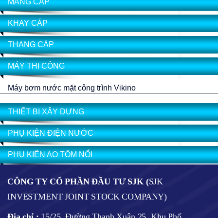
MÁNG CÁP
KHAY CÁP
THANG CÁP
MÁY THI CÔNG
Máy bơm nước mặt công trình Vikino
THIẾT BỊ XÂY DỰNG
PHỤ KIỆN ĐIỆN NƯỚC
PHỤ KIỆN AO TÔM NỔI
CÔNG TY CỔ PHẦN ĐẦU TƯ SJK (
SJK
INVESTMENT JOINT STOCK COMPANY)
Địa chỉ :
15/25, Đường Thạnh Xuân 25, Khu Phố