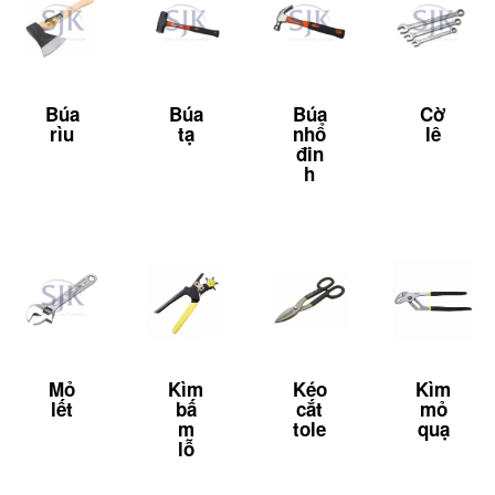
Búa
Búa
Búa
Cờ
rìu
tạ
nhổ
lê
đin
h
Mỏ
Kìm
Kéo
Kìm
lết
bấ
cắt
mỏ
m
tole
quạ
lỗ