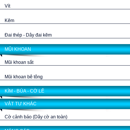
Vít
Kẽm
Đai thép - Dây đai kẽm
MŨI KHOAN
Mũi khoan sắt
Mũi khoan bê tông
KÌM - BÚA - CỜ LÊ
VẬT TƯ KHÁC
Cờ cảnh báo (Dây cờ an toàn)