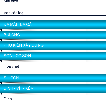
Mặt bích
Van các loại
ĐÁ MÀI - ĐÁ CẮT
BULONG
PHỤ KIỆN XÂY DỰNG
SƠN - CỌ SƠN
Hóa chất
SILICON
ĐINH - VÍT - KẼM
Đinh