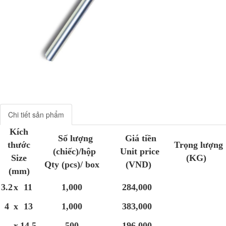
Chi tiết sản phẩm
Kích
Số lượng
Giá tiền
thước
Trọng lượng
(chiếc)/hộp
Unit price
Size
(KG)
Qty (pcs)/ box
(VND)
(mm)
3.2
x
11
1,000
284,000
4
x
13
1,000
383,000
x
14.5
500
196,000