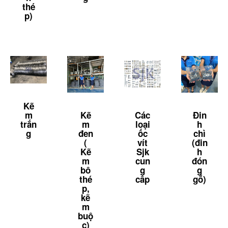
thé
p)
Kẽ
m
Kẽ
Các
Đin
trắn
m
loại
h
g
đen
ốc
chì
(
vít
(đin
Kẽ
Sjk
h
m
cun
đón
bô
g
g
thé
cấp
gỗ)
p,
kẽ
m
buộ
c)