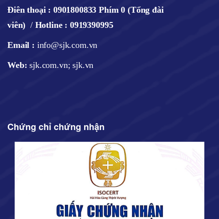
Điên thoại :
0901800833 Phím 0 (Tổng đài
viên)
/
Hotline : 0919390995
Email :
info@sjk.com.vn
Web
:
sjk.com.vn; sjk.vn
Chứng chỉ chứng nhận