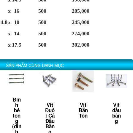
x
16
500
205,000
4.8
x
10
500
245,000
x
14
500
274,000
x
17.5
500
302,000
SẢN PHẨM CÙNG DANH MỤC
Đin
h
Vít
Vít
Vít
bê
Đuô
Bắn
đầu
tôn
i Cá
Tôn
bằn
g
Đầu
g
(đin
Bằn
h
g