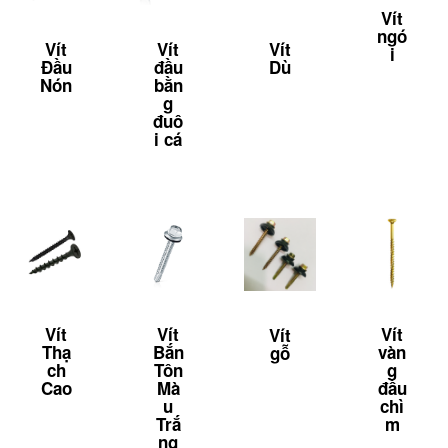
Vít
ngó
Vít
Vít
Vít
i
Đầu
đầu
Dù
Nón
bằn
g
đuô
i cá
Vít
Vít
Vít
Vít
Thạ
Bắn
vàn
gỗ
ch
Tôn
g
Cao
Mà
đầu
u
chì
Trắ
m
ng