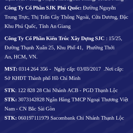
Công Ty Cổ Phần SJK Phú Quốc:
Đường Nguyễn
Trung Trực, Thị Trấn Cây Thông Ngoài, Cửa Dương, Đặc
Khu Phú Quốc, Tỉnh An Giang
Công Ty Cổ Phần Kiến Trúc Xây Dựng SJC
:
15/25,
Đường Thạnh Xuân 25, Khu Phố 41, Phường Thới
An, HCM, VN.
MST:
0314 264 356 -
Ngày cấp: 03/03/2017
.Nơi cấp:
Sở KHĐT Thành phố Hồ Chí Minh
STK
: 122 828 28 Chi Nhánh ACB - PGD Thạnh Lộc
STK:
3073142828 Ngân Hàng TMCP Ngoại Thương Việt
Nam - CN Bắc Sài Gòn
STK:
060197111979 Sacombank Chi Nhánh Thạnh Lộc