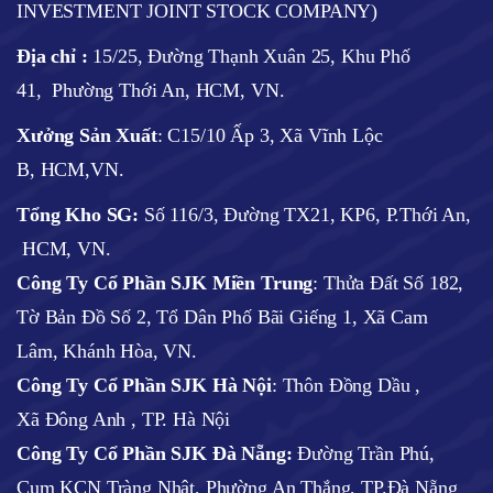
INVESTMENT JOINT STOCK COMPANY)
Địa chỉ :
15/25, Đường Thạnh Xuân 25, Khu Phố
41, Phường Thới An, HCM, VN.
Xưởng Sản Xuất
: C15/10 Ấp 3, Xã Vĩnh Lộc
B, HCM,VN.
Tổng Kho SG:
Số 116/3, Đường TX21, KP6, P.Thới An,
HCM, VN.
Công Ty Cổ Phần SJK Miền Trung
: Thửa Đất Số 182,
Tờ Bản Đồ Số 2, Tổ Dân Phố Bãi Giếng 1, Xã Cam
Lâm, Khánh Hòa, VN.
Công Ty Cổ Phần SJK Hà Nội
:
Thôn Đồng Dầu ,
Xã Đông Anh , TP. Hà Nội
Công Ty Cổ Phần SJK Đà Nẵng:
Đường Trần Phú,
Cụm KCN Tràng Nhật, Phường An Thắng, TP.Đà Nẵng