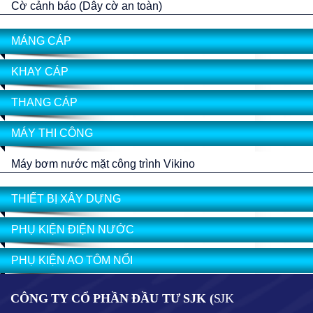
Cờ cảnh báo (Dây cờ an toàn)
MÁNG CÁP
KHAY CÁP
THANG CÁP
MÁY THI CÔNG
Máy bơm nước mặt công trình Vikino
THIẾT BỊ XÂY DỰNG
PHỤ KIỆN ĐIỆN NƯỚC
PHỤ KIỆN AO TÔM NỔI
CÔNG TY CỔ PHẦN ĐẦU TƯ SJK (
SJK