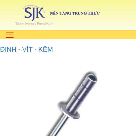
ĐINH - VÍT - KẼM