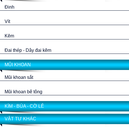
Đinh
Vít
Kẽm
Đai thép - Dây đai kẽm
MŨI KHOAN
Mũi khoan sắt
Mũi khoan bê tông
KÌM - BÚA - CỜ LÊ
VẬT TƯ KHÁC