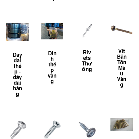
Vít
Riv
Đin
Dây
Bắn
ets
h
đai
Tôn
Thư
thé
thé
Mà
ờng
p
p -
u
vàn
dây
Vàn
g
đai
g
hàn
g