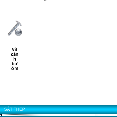
Vít
cán
h
bư
ớm
SẮT THÉP