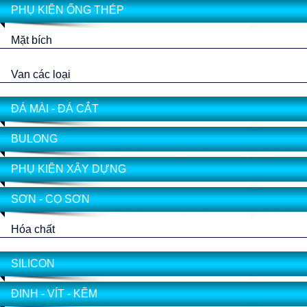
PHỤ KIỆN ỐNG THÉP
Mặt bích
Van các loại
ĐÁ MÀI - ĐÁ CẮT
BULONG
PHỤ KIỆN XÂY DỰNG
SƠN - CỌ SƠN
Hóa chất
SILICON
ĐINH - VÍT - KẼM