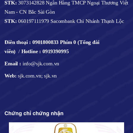
STK:
3073142828 Ngân Hàng TMCP Ngoại Thương Việt
Nam - CN Bắc Sài Gòn
STK:
060197111979 Sacombank Chi Nhánh Thạnh Lộc
Điên thoại :
0901800833 Phím 0 (Tổng đài
viên)
/
Hotline : 0919390995
Email :
info@sjk.com.vn
Web
:
sjk.com.vn; sjk.vn
Chứng chỉ chứng nhận