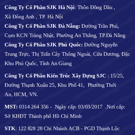
Công Ty Cổ Phần SJK Hà Nội
:
Thôn Đồng Dầu ,
Xã Đông Anh , TP. Hà Nội
Công Ty Cổ Phần SJK Đà Nẵng:
Đường Trần Phú,
Cụm KCN Tràng Nhật, Phường An Thắng, TP.Đà Nẵng
Công Ty Cổ Phần SJK Phú Quốc:
Đường Nguyễn
Trung Trực, Thị Trấn Cây Thông Ngoài, Cửa Dương, Đặc
Khu Phú Quốc, Tỉnh An Giang
Công Ty Cổ Phần Kiến Trúc Xây Dựng SJC
:
15/25,
Đường Thạnh Xuân 25, Khu Phố 41, Phường Thới
An, HCM, VN.
MST:
0314 264 356 -
Ngày cấp: 03/03/2017
.Nơi cấp:
Sở KHĐT Thành phố Hồ Chí Minh
STK
: 122 828 28 Chi Nhánh ACB - PGD Thạnh Lộc