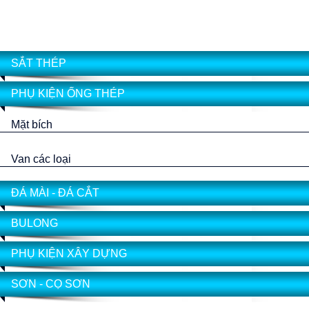
SẮT THÉP
PHỤ KIỆN ỐNG THÉP
Mặt bích
Van các loại
ĐÁ MÀI - ĐÁ CẮT
BULONG
PHỤ KIỆN XÂY DỰNG
SƠN - CỌ SƠN