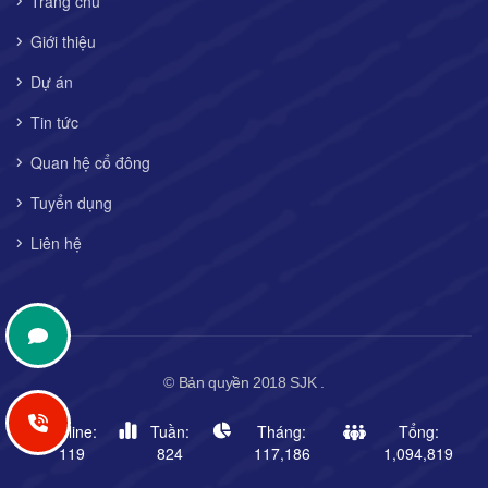
Trang chủ
Giới thiệu
Dự án
Tin tức
Quan hệ cổ đông
Tuyển dụng
Liên hệ
© Bản quyền 2018 SJK .
Online:
Tuần:
Tháng:
Tổng:
119
824
117,186
1,094,819