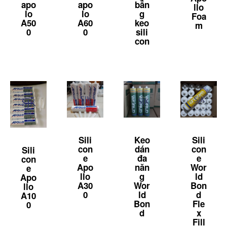
apo
apo
bắn
llo
lo
lo
g
Foa
A50
A60
keo
m
0
0
sili
con
Sili
Keo
Sili
con
dán
con
Sili
e
đa
e
con
Apo
năn
Wor
e
llo
g
ld
Apo
A30
Wor
Bon
llo
0
ld
d
A10
Bon
Fle
0
d
x
Fill