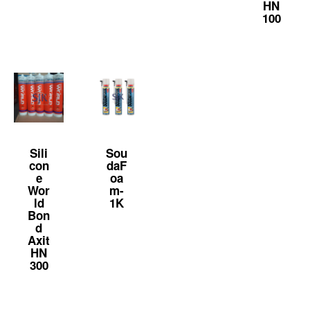
HN
100
Sili
Sou
con
daF
e
oa
Wor
m-
ld
1K
Bon
d
Axit
HN
300