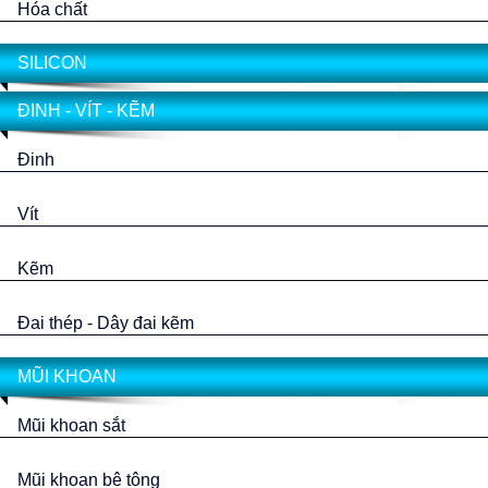
Hóa chất
SILICON
ĐINH - VÍT - KẼM
Đinh
Vít
Kẽm
Đai thép - Dây đai kẽm
MŨI KHOAN
Mũi khoan sắt
Mũi khoan bê tông