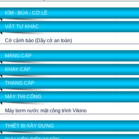
KÌM - BÚA - CỜ LÊ
VẬT TƯ KHÁC
Cờ cảnh báo (Dây cờ an toàn)
MÁNG CÁP
KHAY CÁP
THANG CÁP
MÁY THI CÔNG
Máy bơm nước mặt công trình Vikino
THIẾT BỊ XÂY DỰNG