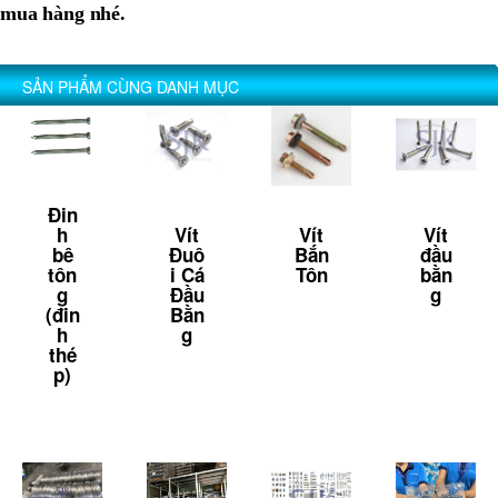
mua hàng nhé.
SẢN PHẨM CÙNG DANH MỤC
Đin
h
Vít
Vít
Vít
bê
Đuô
Bắn
đầu
tôn
i Cá
Tôn
bằn
g
Đầu
g
(đin
Bằn
h
g
thé
p)