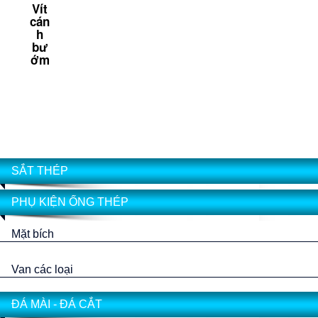
Vít
cán
h
bư
ớm
SẮT THÉP
PHỤ KIỆN ỐNG THÉP
Mặt bích
Van các loại
ĐÁ MÀI - ĐÁ CẮT