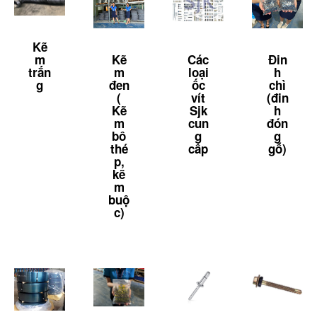
Kẽ
m
Kẽ
Các
Đin
trắn
m
loại
h
g
đen
ốc
chì
(
vít
(đin
Kẽ
Sjk
h
m
cun
đón
bô
g
g
thé
cấp
gỗ)
p,
kẽ
m
buộ
c)