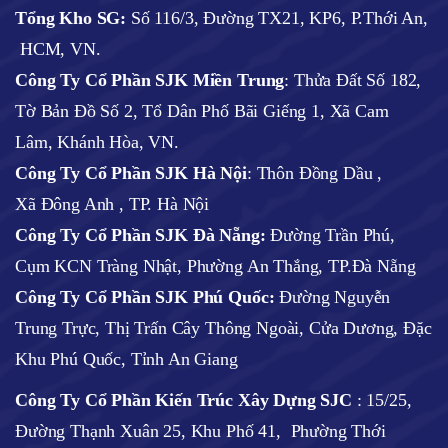
Tổng Kho SG:
Số 116/3, Đường TX21, KP6, P.Thới An,
HCM, VN.
Công Ty Cổ Phần SJK Miền Trung
: Thửa Đất Số 182,
Tờ Bản Đồ Số 2, Tổ Dân Phố Bãi Giếng 1, Xã Cam
Lâm, Khánh Hòa, VN.
Công Ty Cổ Phần SJK Hà Nội
:
Thôn Đồng Dầu ,
Xã Đông Anh , TP. Hà Nội
Công Ty Cổ Phần SJK Đà Nẵng:
Đường Trần Phú,
Cụm KCN Tràng Nhật, Phường An Thắng, TP.Đà Nẵng
Công Ty Cổ Phần SJK Phú Quốc:
Đường Nguyễn
Trung Trực, Thị Trấn Cây Thông Ngoài, Cửa Dương, Đặc
Khu Phú Quốc, Tỉnh An Giang
Công Ty Cổ Phần Kiến Trúc Xây Dựng SJC
:
15/25,
Đường Thạnh Xuân 25, Khu Phố 41, Phường Thới