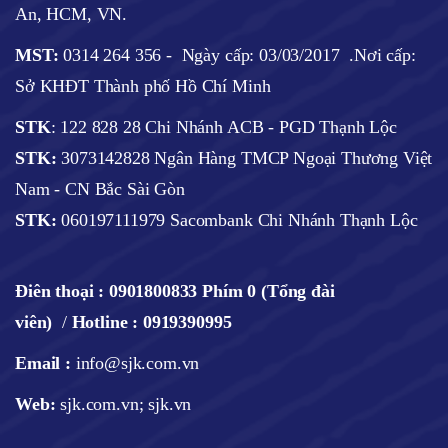
An, HCM, VN.
MST:
0314 264 356 -
Ngày cấp: 03/03/2017
.Nơi cấp:
Sở KHĐT Thành phố Hồ Chí Minh
STK
: 122 828 28 Chi Nhánh ACB - PGD Thạnh Lộc
STK:
3073142828 Ngân Hàng TMCP Ngoại Thương Việt
Nam - CN Bắc Sài Gòn
STK:
060197111979 Sacombank Chi Nhánh Thạnh Lộc
Điên thoại :
0901800833 Phím 0 (Tổng đài
viên)
/
Hotline : 0919390995
Email :
info@sjk.com.vn
Web
:
sjk.com.vn; sjk.vn