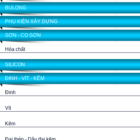
BULONG
PHỤ KIỆN XÂY DỰNG
SƠN - CỌ SƠN
Hóa chất
SILICON
ĐINH - VÍT - KẼM
Đinh
Vít
Kẽm
Đai thép - Dây đai kẽm