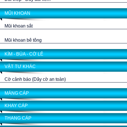
MŨI KHOAN
Mũi khoan sắt
Mũi khoan bê tông
KÌM - BÚA - CỜ LÊ
VẬT TƯ KHÁC
Cờ cảnh báo (Dây cờ an toàn)
MÁNG CÁP
KHAY CÁP
THANG CÁP