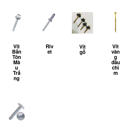
Vít
Riv
Vít
Vít
Bắn
et
vàn
gỗ
Tôn
g
Mà
đầu
u
chì
Trắ
m
ng