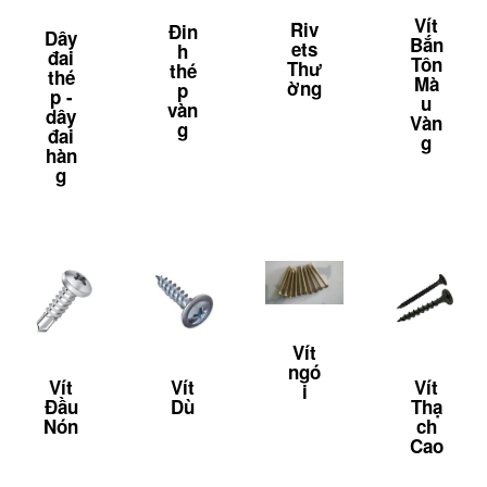
Vít
Riv
Đin
Dây
Bắn
ets
h
đai
Tôn
Thư
thé
thé
Mà
ờng
p
p -
u
vàn
dây
Vàn
g
đai
g
hàn
g
Vít
ngó
Vít
Vít
Vít
i
Đầu
Dù
Thạ
Nón
ch
Cao