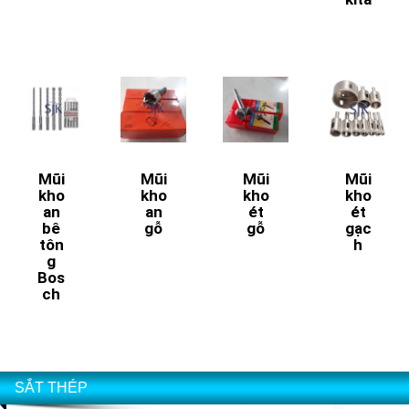
Mũi
Mũi
Mũi
Mũi
kho
kho
kho
kho
an
an
ét
ét
bê
gỗ
gỗ
gạc
tôn
h
g
Bos
ch
SẮT THÉP