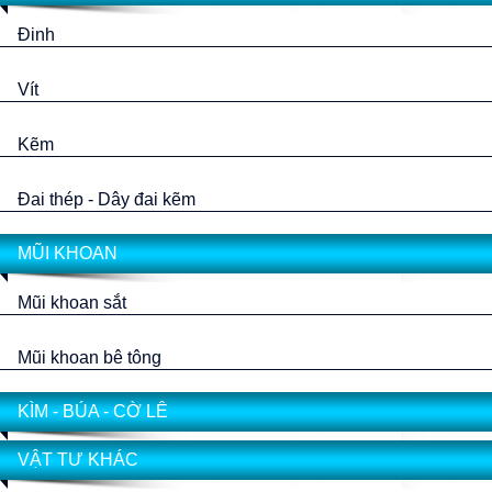
Đinh
Vít
Kẽm
Đai thép - Dây đai kẽm
MŨI KHOAN
Mũi khoan sắt
Mũi khoan bê tông
KÌM - BÚA - CỜ LÊ
VẬT TƯ KHÁC