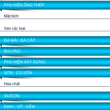
PHỤ KIỆN ỐNG THÉP
Mặt bích
Van các loại
ĐÁ MÀI - ĐÁ CẮT
BULONG
PHỤ KIỆN XÂY DỰNG
SƠN - CỌ SƠN
Hóa chất
SILICON
ĐINH - VÍT - KẼM