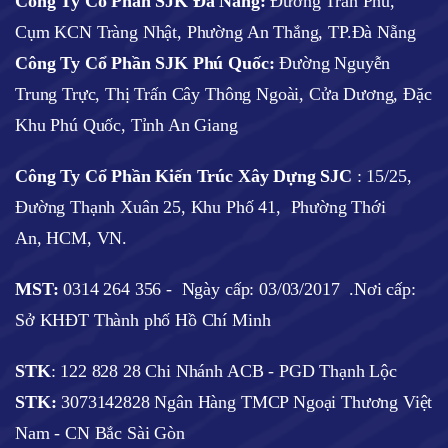
Công Ty Cổ Phần SJK Đà Nẵng:
Đường Trần Phú,
Cụm KCN Tràng Nhật, Phường An Thắng, TP.Đà Nẵng
Công Ty Cổ Phần SJK Phú Quốc:
Đường Nguyễn
Trung Trực, Thị Trấn Cây Thông Ngoài, Cửa Dương, Đặc
Khu Phú Quốc, Tỉnh An Giang
Công Ty Cổ Phần Kiến Trúc Xây Dựng SJC
:
15/25,
Đường Thạnh Xuân 25, Khu Phố 41, Phường Thới
An, HCM, VN.
MST:
0314 264 356 -
Ngày cấp: 03/03/2017
.Nơi cấp:
Sở KHĐT Thành phố Hồ Chí Minh
STK
: 122 828 28 Chi Nhánh ACB - PGD Thạnh Lộc
STK:
3073142828 Ngân Hàng TMCP Ngoại Thương Việt
Nam - CN Bắc Sài Gòn