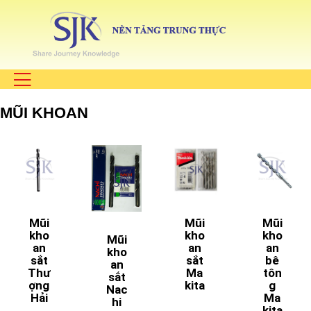
MŨI KHOAN
Mũi
Mũi
Mũi
kho
kho
kho
Mũi
an
an
an
kho
sắt
sắt
bê
an
Thư
Ma
tôn
sắt
ợng
kita
g
Nac
Hải
Ma
hi
kita