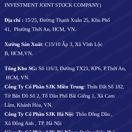
INVESTMENT JOINT STOCK COMPANY)
Địa chỉ :
15/25, Đường Thạnh Xuân 25, Khu Phố
41, Phường Thới An, HCM, VN.
Xưởng Sản Xuất
: C15/10 Ấp 3, Xã Vĩnh Lộc
B, HCM,VN.
Tổng Kho SG:
Số 116/3, Đường TX21, KP6, P.Thới An,
HCM, VN.
Công Ty Cổ Phần SJK Miền Trung
: Thửa Đất Số 182,
Tờ Bản Đồ Số 2, Tổ Dân Phố Bãi Giếng 1, Xã Cam
Lâm, Khánh Hòa, VN.
Công Ty Cổ Phần SJK Hà Nội
:
Thôn Đồng Dầu ,
Xã Đông Anh , TP. Hà Nội