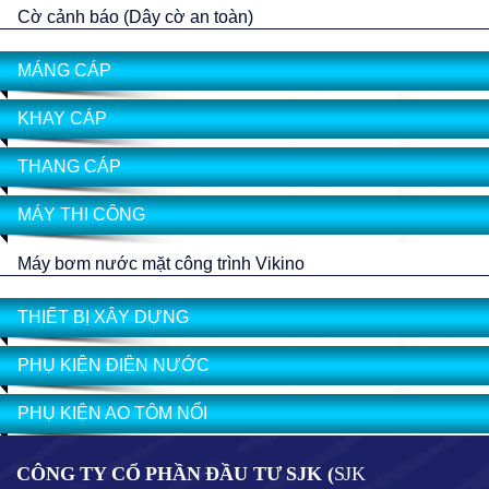
Cờ cảnh báo (Dây cờ an toàn)
MÁNG CÁP
KHAY CÁP
THANG CÁP
MÁY THI CÔNG
Máy bơm nước mặt công trình Vikino
THIẾT BỊ XÂY DỰNG
PHỤ KIỆN ĐIỆN NƯỚC
PHỤ KIỆN AO TÔM NỔI
CÔNG TY CỔ PHẦN ĐẦU TƯ SJK (
SJK