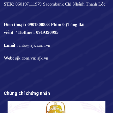
STK:
060197111979 Sacombank Chi Nhánh Thạnh Lộc
Điên thoại :
0901800833 Phím 0 (Tổng đài
viên)
/
Hotline : 0919390995
Email :
info@sjk.com.vn
Web
:
sjk.com.vn; sjk.vn
Chứng chỉ chứng nhận