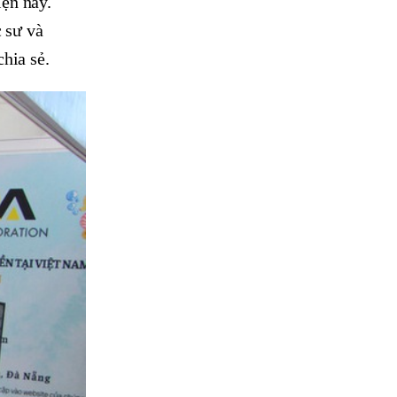
ện nay.
c sư và
hia sẻ.