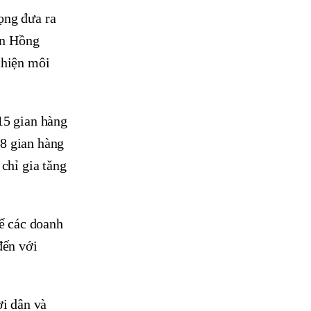
ọng đưa ra
ễn Hồng
thiện môi
15 gian hàng
78 gian hàng
chỉ gia tăng
ể các doanh
đến với
i dân và