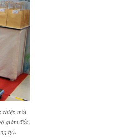
n thiện môi
hó giám đốc,
ng ty).