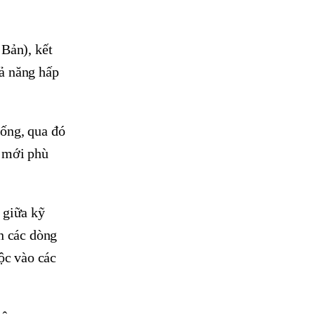
 Bản), kết
ả năng hấp
sống, qua đó
u mới phù
 giữa kỹ
n các dòng
ộc vào các