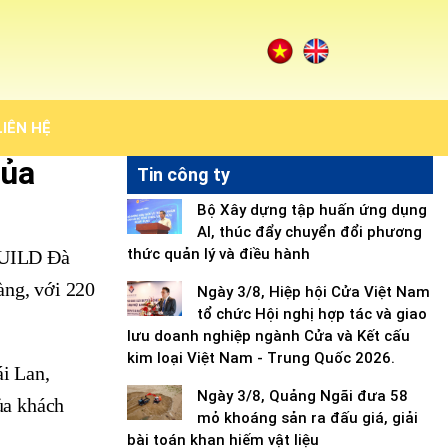
LIÊN HỆ
của
Tin công ty
Bộ Xây dựng tập huấn ứng dụng
AI, thúc đẩy chuyển đổi phương
thức quản lý và điều hành
TBUILD Đà
àng, với 220
Ngày 3/8, Hiệp hội Cửa Việt Nam
tổ chức Hội nghị hợp tác và giao
lưu doanh nghiệp ngành Cửa và Kết cấu
kim loại Việt Nam - Trung Quốc 2026.
ái Lan,
Ngày 3/8, Quảng Ngãi đưa 58
ủa khách
mỏ khoáng sản ra đấu giá, giải
bài toán khan hiếm vật liệu