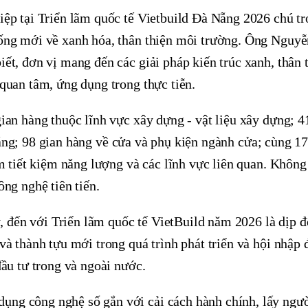
ệp tại Triển lãm quốc tế Vietbuild Đà Nẵng 2026 chú tr
sống mới về xanh hóa, thân thiện môi trường. Ông Nguy
ết, đơn vị mang đến các giải pháp kiến trúc xanh, thân 
quan tâm, ứng dụng trong thực tiễn.
ian hàng thuộc lĩnh vực xây dựng - vật liệu xây dựng; 4
u sáng; 98 gian hàng về cửa và phụ kiện ngành cửa; cùng 1
m tiết kiệm năng lượng và các lĩnh vực liên quan. Không 
ng nghệ tiên tiến.
đến với Triển lãm quốc tế VietBuild năm 2026 là dịp đ
à thành tựu mới trong quá trình phát triển và hội nhập 
ầu tư trong và ngoài nước.
ng công nghệ số gắn với cải cách hành chính, lấy ngườ