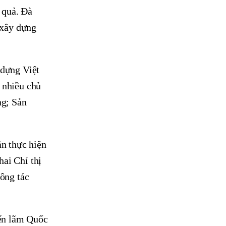
 quả. Đà
 xây dựng
 dựng Việt
 nhiều chủ
ng; Sản
ần thực hiện
ai Chỉ thị
ông tác
iển lãm Quốc