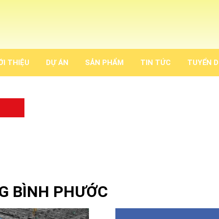
ỚI THIỆU
DỰ ÁN
SẢN PHẨM
TIN TỨC
TUYỂN 
G BÌNH PHƯỚC