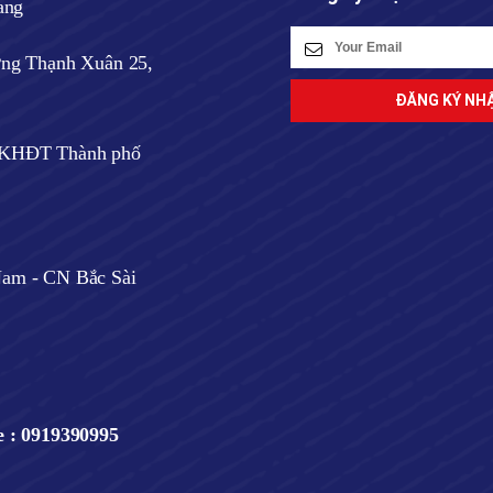
ang
ờng Thạnh Xuân 25,
ở KHĐT Thành phố
am - CN Bắc Sài
e : 0919390995