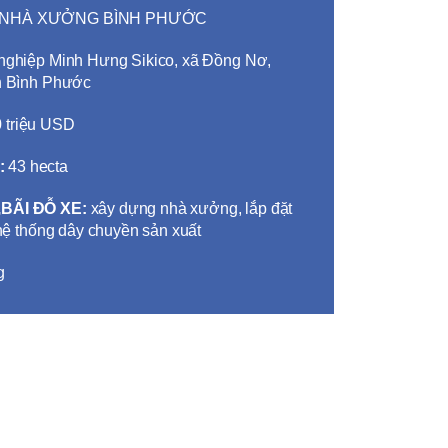
 NHÀ XƯỞNG BÌNH PHƯỚC
nghiệp Minh Hưng Sikico, xã Đồng Nơ,
h Bình Phước
 triệu USD
:
43 hecta
,BÃI ĐỖ XE:
xây dựng nhà xưởng, lắp đặt
hệ thống dây chuyền sản xuất
g