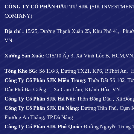
CÔNG TY CỔ PHẦN ĐẦU TƯ SJK (
SJK INVESTMEN
COMPANY)
Địa chỉ :
15/25, Đường Thạnh Xuân 25, Khu Phố 41, Phư
VN.
Xưởng Sản Xuất
: C15/10 Ấp 3, Xã Vĩnh Lộc B, HCM,VN
Tổng Kho SG:
Số 116/3, Đường TX21, KP6, P.Thới An,
Công Ty Cổ Phần SJK Miền Trung
: Thửa Đất Số 182, T
Dân Phố Bãi Giếng 1, Xã Cam Lâm, Khánh Hòa, VN.
Công Ty Cổ Phần SJK Hà Nội
:
Thôn Đồng Dầu , Xã Đông
Công Ty Cổ Phần SJK Đà Nẵng:
Đường Trần Phú, Cụm K
Phường An Thắng, TP.Đà Nẵng
Công Ty Cổ Phần SJK Phú Quốc:
Đường Nguyễn Trung T