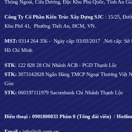
Thông Ngoài, Cửa Dương, Đặc Khu Phú Quốc, Tỉnh An Gi
Công Ty Cổ Phần Kiến Trúc Xây Dựng SJC
:
15/25, Đư
Khu Phố 41, Phường Thới An, HCM, VN.
MST:
0314 264 356 -
Ngày cấp: 03/03/2017
.Nơi cấp: S
Hồ Chí Minh
STK
: 122 828 28 Chi Nhánh ACB - PGD Thạnh Lộc
STK:
3073142828 Ngân Hàng TMCP Ngoại Thương Việt N
Gòn
STK:
060197111979 Sacombank Chi Nhánh Thạnh Lộc
Điên thoại :
0901800833 Phím 0 (Tổng đài viên)
/
Hotlin
Email :
info@sjk.com.vn