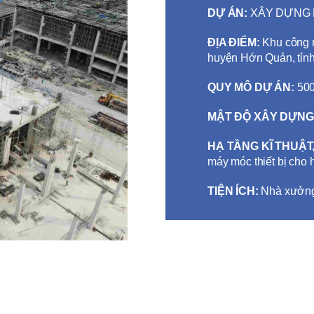
DỰ ÁN:
XÂY DỰNG
ĐỊA ĐIỂM:
Khu công 
huyện Hớn Quản, tỉn
QUY MÔ DỰ ÁN:
500
MẬT ĐỘ XÂY DỰNG
HẠ TẦNG KĨ THUẬT
máy móc thiết bị cho 
TIỆN ÍCH:
Nhà xưởn