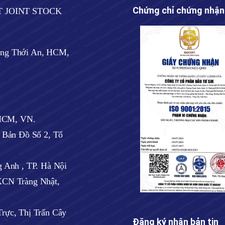
Chứng chỉ chứng nhận
T JOINT STOCK
ờng Thới An, HCM,
.
 HCM, VN.
ờ Bản Đồ Số 2, Tổ
 Anh , TP. Hà Nội
CN Tràng Nhật,
rực, Thị Trấn Cây
Đăng ký nhận bản tin