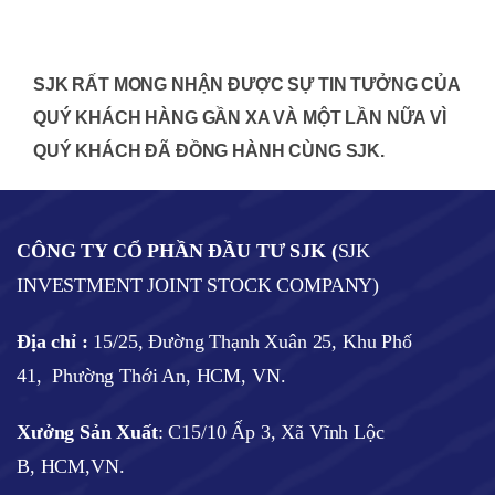
SJK RẤT MONG NHẬN ĐƯỢC SỰ TIN TƯỞNG CỦA
QUÝ KHÁCH HÀNG GẦN XA VÀ MỘT LẦN NỮA VÌ
QUÝ KHÁCH ĐÃ ĐỒNG HÀNH CÙNG SJK.
CÔNG TY CỔ PHẦN ĐẦU TƯ SJK (
SJK
INVESTMENT JOINT STOCK COMPANY)
Địa chỉ :
15/25, Đường Thạnh Xuân 25, Khu Phố
41, Phường Thới An, HCM, VN.
Xưởng Sản Xuất
: C15/10 Ấp 3, Xã Vĩnh Lộc
B, HCM,VN.