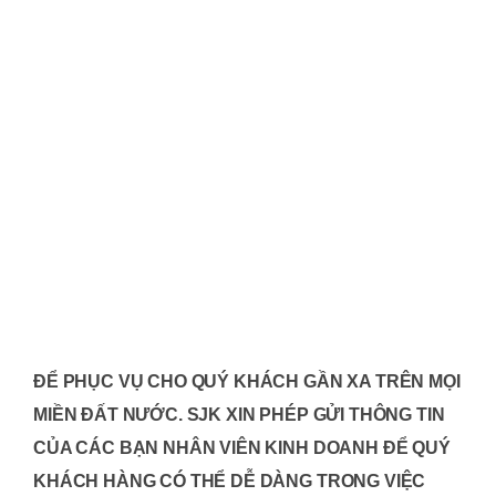
ĐỂ PHỤC VỤ CHO QUÝ KHÁCH GẦN XA TRÊN MỌI
MIỀN ĐẤT NƯỚC. SJK XIN PHÉP GỬI THÔNG TIN
CỦA CÁC BẠN NHÂN VIÊN KINH DOANH ĐỂ QUÝ
KHÁCH HÀNG CÓ THỂ DỄ DÀNG TRONG VIỆC