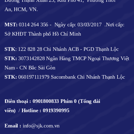
Đường Thạnh Xuân 25, Khu Phố 41, Phường Thới
An, HCM, VN.
MST:
0314 264 356 -
Ngày cấp: 03/03/2017
.Nơi cấp:
Sở KHĐT Thành phố Hồ Chí Minh
STK
: 122 828 28 Chi Nhánh ACB - PGD Thạnh Lộc
STK:
3073142828 Ngân Hàng TMCP Ngoại Thương Việt
Nam - CN Bắc Sài Gòn
STK:
060197111979 Sacombank Chi Nhánh Thạnh Lộc
Điên thoại :
0901800833 Phím 0 (Tổng đài
viên)
/
Hotline : 0919390995
Email :
info@sjk.com.vn