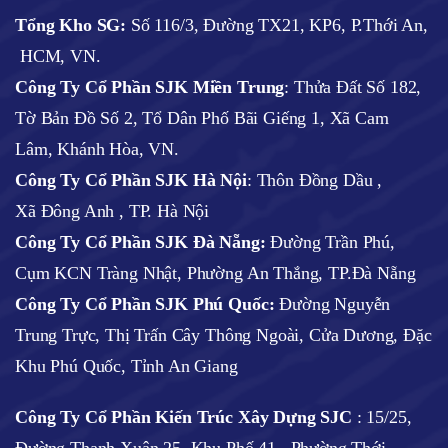
Tổng Kho SG:
Số 116/3, Đường TX21, KP6, P.Thới An,
HCM, VN.
Công Ty Cổ Phần SJK Miền Trung
: Thửa Đất Số 182,
Tờ Bản Đồ Số 2, Tổ Dân Phố Bãi Giếng 1, Xã Cam
Lâm, Khánh Hòa, VN.
Công Ty Cổ Phần SJK Hà Nội
:
Thôn Đồng Dầu ,
Xã Đông Anh , TP. Hà Nội
Công Ty Cổ Phần SJK Đà Nẵng:
Đường Trần Phú,
Cụm KCN Tràng Nhật, Phường An Thắng, TP.Đà Nẵng
Công Ty Cổ Phần SJK Phú Quốc:
Đường Nguyễn
Trung Trực, Thị Trấn Cây Thông Ngoài, Cửa Dương, Đặc
Khu Phú Quốc, Tỉnh An Giang
Công Ty Cổ Phần Kiến Trúc Xây Dựng SJC
:
15/25,