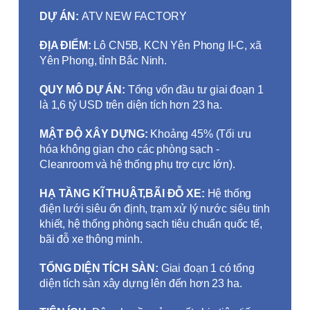
DỰ ÁN:
ATV NEW FACTORY
ĐỊA ĐIỂM:
Lô CN5B, KCN Yên Phong II-C, xã
Yên Phong, tỉnh Bắc Ninh.
QUY MÔ DỰ ÁN:
Tổng vốn đầu tư giai đoạn 1
là 1,6 tỷ USD trên diện tích hơn 23 ha.
MẬT ĐỘ XÂY DỰNG:
Khoảng 45% (Tối ưu
hóa không gian cho các phòng sạch -
Cleanroom và hệ thống phụ trợ cực lớn).
HẠ TẦNG KĨ THUẬT,BÃI ĐỖ XE:
Hệ thống
điện lưới siêu ổn định, trạm xử lý nước siêu tinh
khiết, hệ thống phòng sạch tiêu chuẩn quốc tế,
bãi đỗ xe thông minh.
TỔNG DIỆN TÍCH SÀN:
Giai đoạn 1 có tổng
diện tích sàn xây dựng lên đến hơn 23 ha.