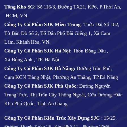
Tổng Kho SG:
Số 116/3, Đường TX21, KP6, P.Thới An,
HCM, VN.
Công Ty Cổ Phần SJK Miền Trung
: Thửa Đất Số 182,
Tờ Bản Đồ Số 2, Tổ Dân Phố Bãi Giếng 1, Xã Cam
Lâm, Khánh Hòa, VN.
Công Ty Cổ Phần SJK Hà Nội
:
Thôn Đồng Dầu ,
Xã Đông Anh , TP. Hà Nội
Công Ty Cổ Phần SJK Đà Nẵng:
Đường Trần Phú,
Cụm KCN Tràng Nhật, Phường An Thắng, TP.Đà Nẵng
Công Ty Cổ Phần SJK Phú Quốc:
Đường Nguyễn
Trung Trực, Thị Trấn Cây Thông Ngoài, Cửa Dương, Đặc
Khu Phú Quốc, Tỉnh An Giang
Công Ty Cổ Phần Kiến Trúc Xây Dựng SJC
:
15/25,
Đường Thạnh Xuân 25, Khu Phố 41, Phường Thới