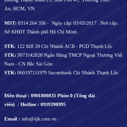
An, HCM, VN.
MST:
0314 264 356 -
Ngày cấp: 03/03/2017
.Nơi cấp:
Sở KHĐT Thành phố Hồ Chí Minh
STK
: 122 828 28 Chi Nhánh ACB - PGD Thạnh Lộc
STK:
3073142828 Ngân Hàng TMCP Ngoại Thương Việt
Nam - CN Bắc Sài Gòn
STK:
060197111979 Sacombank Chi Nhánh Thạnh Lộc
Điên thoại :
0901800833 Phím 0 (Tổng đài
viên)
/
Hotline : 0919390995
Email :
info@sjk.com.vn