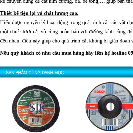
kế chuyên dụng để cắt kim cương, đá, bê tông,… giúp bạn thao
Thiết kế tiện lợi và chất lượng cao.
Hiểu được nguyên lý hoạt động trong quá trình cắt các vật dụ
một chiếc lưỡi cắt vô cùng hoàn hảo với đường kính cùng độ 
đều nhau, điều này giúp cho quá trình cắt không bị gián đoạn v
Nếu quý khách có nhu cầu mua hàng hãy liên hệ hotline 0
SẢN PHẨM CÙNG DANH MỤC