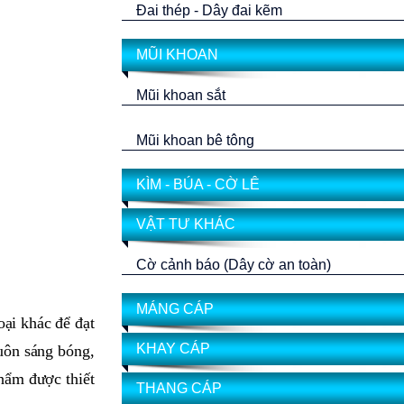
Đai thép - Dây đai kẽm
MŨI KHOAN
Mũi khoan sắt
Mũi khoan bê tông
KÌM - BÚA - CỜ LÊ
VẬT TƯ KHÁC
Cờ cảnh báo (Dây cờ an toàn)
MÁNG CÁP
ại khác để đạt
KHAY CÁP
luôn sáng bóng,
phẩm được thiết
THANG CÁP