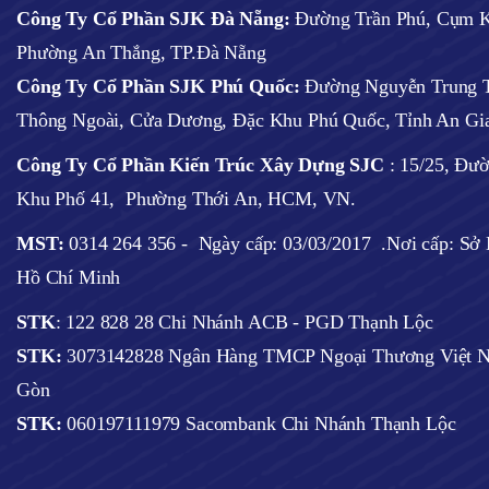
Công Ty Cổ Phần SJK Đà Nẵng:
Đường Trần Phú, Cụm K
Phường An Thắng, TP.Đà Nẵng
Công Ty Cổ Phần SJK Phú Quốc:
Đường Nguyễn Trung T
Thông Ngoài, Cửa Dương, Đặc Khu Phú Quốc, Tỉnh An Gi
Công Ty Cổ Phần Kiến Trúc Xây Dựng SJC
:
15/25, Đư
Khu Phố 41, Phường Thới An, HCM, VN.
MST:
0314 264 356 -
Ngày cấp: 03/03/2017
.Nơi cấp: S
Hồ Chí Minh
STK
: 122 828 28 Chi Nhánh ACB - PGD Thạnh Lộc
STK:
3073142828 Ngân Hàng TMCP Ngoại Thương Việt N
Gòn
STK:
060197111979 Sacombank Chi Nhánh Thạnh Lộc