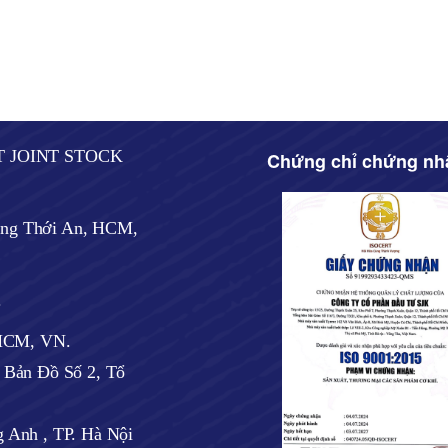
T JOINT STOCK
Chứng chỉ chứng nh
ờng Thới An, HCM,
.
 HCM, VN.
ờ Bản Đồ Số 2, Tổ
 Anh , TP. Hà Nội