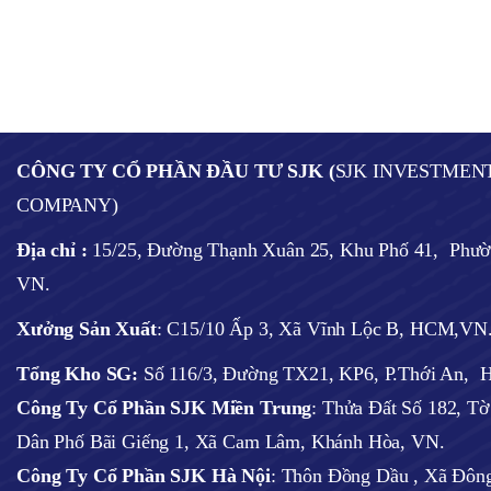
CÔNG TY CỔ PHẦN ĐẦU TƯ SJK (
SJK INVESTMEN
COMPANY)
Địa chỉ :
15/25, Đường Thạnh Xuân 25, Khu Phố 41, Phư
VN.
Xưởng Sản Xuất
: C15/10 Ấp 3, Xã Vĩnh Lộc B, HCM,VN
Tổng Kho SG:
Số 116/3, Đường TX21, KP6, P.Thới An,
Công Ty Cổ Phần SJK Miền Trung
: Thửa Đất Số 182, T
Dân Phố Bãi Giếng 1, Xã Cam Lâm, Khánh Hòa, VN.
Công Ty Cổ Phần SJK Hà Nội
:
Thôn Đồng Dầu , Xã Đông