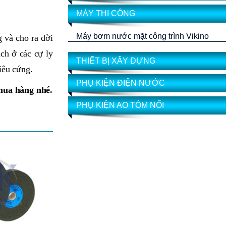
MÁY THI CÔNG
Máy bơm nước mặt công trình Vikino
g và cho ra đời
ch ở các cự ly
THIẾT BỊ XÂY DỰNG
siêu cứng.
PHỤ KIỆN ĐIỆN NƯỚC
mua hàng nhé.
PHỤ KIỆN AO TÔM NỔI