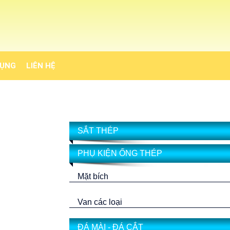
DỤNG
LIÊN HỆ
SẮT THÉP
PHỤ KIỆN ỐNG THÉP
Mặt bích
Van các loại
ĐÁ MÀI - ĐÁ CẮT