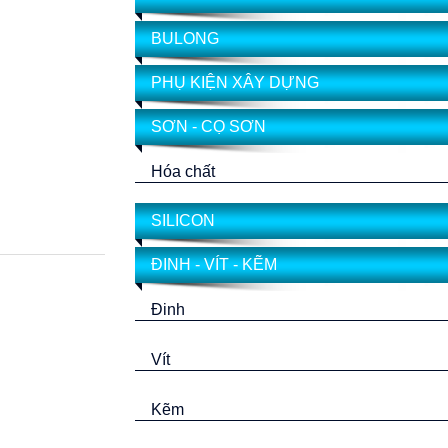
BULONG
PHỤ KIỆN XÂY DỰNG
SƠN - CỌ SƠN
Hóa chất
SILICON
ĐINH - VÍT - KẼM
Đinh
Vít
Kẽm