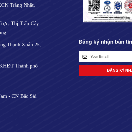
CN Tràng Nhật,
rực, Thị Trấn Cây
ang
Đăng ký nhận bản ti
ờng Thạnh Xuân 25,
ở KHĐT Thành phố
am - CN Bắc Sài