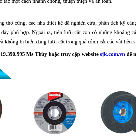
 tác một cách nhanh chóng, thuận thiện và an toàn.
ng thô cứng, các nhà thiết kế đã nghiên cứu, phân tích kỹ càn
dày phù hợp. Ngoài ra, trên lưỡi cắt còn có những khoảng cá
à không bị biến dạng lưỡi cắt trong quá trình cắt các vật liệu 
919.390.995 Ms Thùy hoặc truy cập website
sjk.com.vn
để 