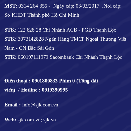
MST:
0314 264 356 -
Ngày cấp: 03/03/2017
.Nơi cấp:
Sở KHĐT Thành phố Hồ Chí Minh
STK
: 122 828 28 Chi Nhánh ACB - PGD Thạnh Lộc
STK:
3073142828 Ngân Hàng TMCP Ngoại Thương Việt
Nam - CN Bắc Sài Gòn
STK:
060197111979 Sacombank Chi Nhánh Thạnh Lộc
Điên thoại :
0901800833 Phím 0 (Tổng đài
viên)
/
Hotline : 0919390995
Email :
info@sjk.com.vn
Web
:
sjk.com.vn; sjk.vn