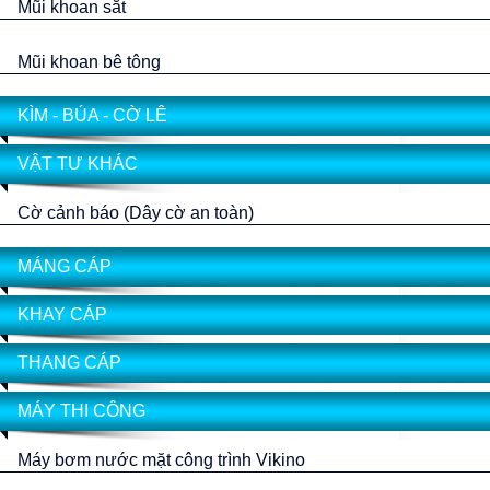
Mũi khoan sắt
Mũi khoan bê tông
KÌM - BÚA - CỜ LÊ
VẬT TƯ KHÁC
Cờ cảnh báo (Dây cờ an toàn)
MÁNG CÁP
KHAY CÁP
THANG CÁP
MÁY THI CÔNG
Máy bơm nước mặt công trình Vikino