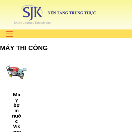
MÁY THI CÔNG
Má
y
bơ
m
nướ
c
Vik
yno