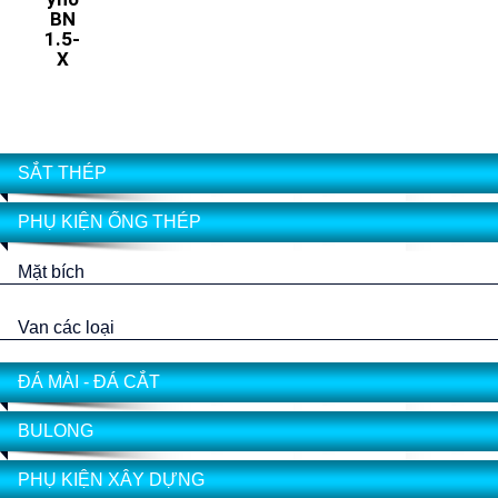
BN
1.5-
X
SẮT THÉP
PHỤ KIỆN ỐNG THÉP
Mặt bích
Van các loại
ĐÁ MÀI - ĐÁ CẮT
BULONG
PHỤ KIỆN XÂY DỰNG