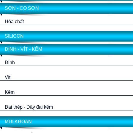
SƠN - CỌ SƠN
Hóa chất
SILICON
ĐINH - VÍT - KẼM
Đinh
Vít
Kẽm
Đai thép - Dây đai kẽm
MŨI KHOAN