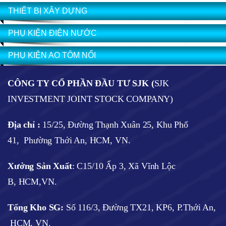
THIẾT BỊ XÂY DỰNG
PHỤ KIỆN ĐIỆN NƯỚC
PHỤ KIỆN AO TÔM NỔI
CÔNG TY CỔ PHẦN ĐẦU TƯ SJK (
SJK
INVESTMENT JOINT STOCK COMPANY)
Địa chỉ :
15/25, Đường Thạnh Xuân 25, Khu Phố
41, Phường Thới An, HCM, VN.
Xưởng Sản Xuất
: C15/10 Ấp 3, Xã Vĩnh Lộc
B, HCM,VN.
Tổng Kho SG:
Số 116/3, Đường TX21, KP6, P.Thới An,
HCM, VN.