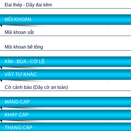
Đai thép - Dây đai kẽm
MŨI KHOAN
Mũi khoan sắt
Mũi khoan bê tông
KÌM - BÚA - CỜ LÊ
VẬT TƯ KHÁC
Cờ cảnh báo (Dây cờ an toàn)
MÁNG CÁP
KHAY CÁP
THANG CÁP