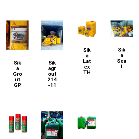
Sik
Sik
a
a
Sea
Lat
Sik
Sik
l
ex
a
agr
TH
Gro
out
ut
214
GP
-11