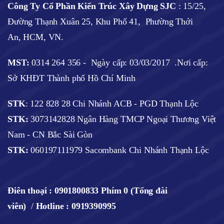
Công Ty Cổ Phần Kiến Trúc Xây Dựng SJC
:
15/25,
Đường Thạnh Xuân 25, Khu Phố 41, Phường Thới
An, HCM, VN.
MST:
0314 264 356 -
Ngày cấp: 03/03/2017
.Nơi cấp:
Sở KHĐT Thành phố Hồ Chí Minh
STK
: 122 828 28 Chi Nhánh ACB - PGD Thạnh Lộc
STK:
3073142828 Ngân Hàng TMCP Ngoại Thương Việt
Nam - CN Bắc Sài Gòn
STK:
060197111979 Sacombank Chi Nhánh Thạnh Lộc
Điên thoại :
0901800833 Phím 0 (Tổng đài
viên)
/
Hotline : 0919390995