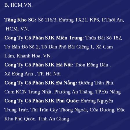
B, HCM,VN.
Tổng Kho SG:
Số 116/3, Đường TX21, KP6, P.Thới An,
HCM, VN.
Công Ty Cổ Phần SJK Miền Trung
: Thửa Đất Số 182,
Tờ Bản Đồ Số 2, Tổ Dân Phố Bãi Giếng 1, Xã Cam
Lâm, Khánh Hòa, VN.
Công Ty Cổ Phần SJK Hà Nội
:
Thôn Đồng Dầu ,
Xã Đông Anh , TP. Hà Nội
Công Ty Cổ Phần SJK Đà Nẵng:
Đường Trần Phú,
Cụm KCN Tràng Nhật, Phường An Thắng, TP.Đà Nẵng
Công Ty Cổ Phần SJK Phú Quốc:
Đường Nguyễn
Trung Trực, Thị Trấn Cây Thông Ngoài, Cửa Dương, Đặc
Khu Phú Quốc, Tỉnh An Giang