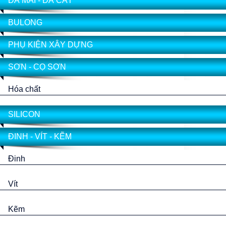
ĐÁ MÀI - ĐÁ CẮT
BULONG
PHỤ KIỆN XÂY DỰNG
SƠN - CỌ SƠN
Hóa chất
SILICON
ĐINH - VÍT - KẼM
Đinh
Vít
Kẽm