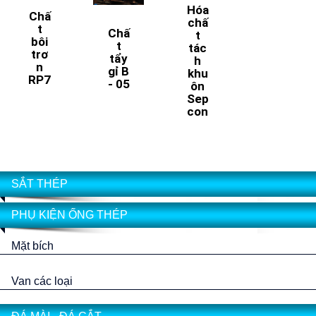
Hóa
Chấ
chấ
t
Chấ
t
bôi
t
tác
trơ
tẩy
h
n
gỉ B
khu
RP7
- 05
ôn
Sep
con
SẮT THÉP
PHỤ KIỆN ỐNG THÉP
Mặt bích
Van các loại