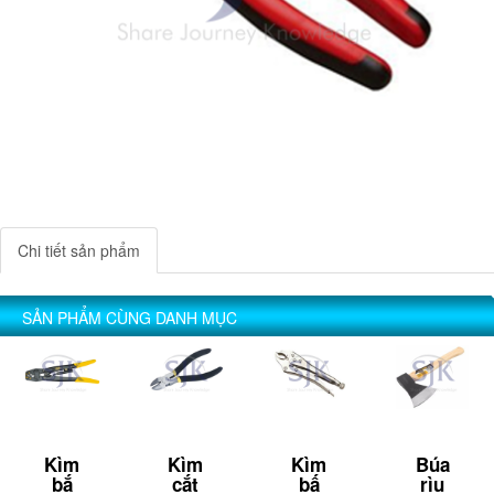
Chi tiết sản phẩm
SẢN PHẨM CÙNG DANH MỤC
Kìm
Kìm
Kìm
Búa
bắ
cắt
bấ
rìu