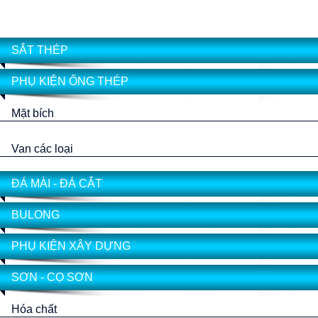
SẮT THÉP
PHỤ KIỆN ỐNG THÉP
Mặt bích
Van các loại
ĐÁ MÀI - ĐÁ CẮT
BULONG
PHỤ KIỆN XÂY DỰNG
SƠN - CỌ SƠN
Hóa chất