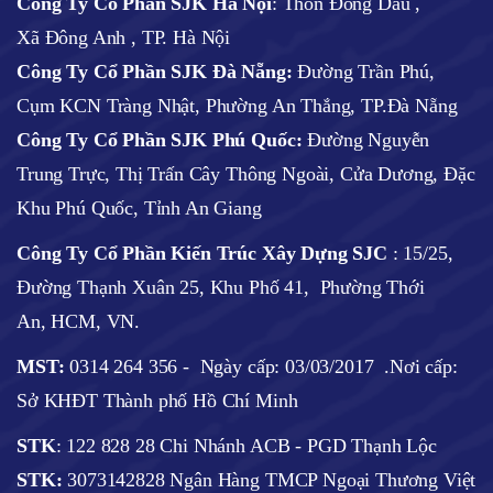
Công Ty Cổ Phần SJK Hà Nội
:
Thôn Đồng Dầu ,
Xã Đông Anh , TP. Hà Nội
Công Ty Cổ Phần SJK Đà Nẵng:
Đường Trần Phú,
Cụm KCN Tràng Nhật, Phường An Thắng, TP.Đà Nẵng
Công Ty Cổ Phần SJK Phú Quốc:
Đường Nguyễn
Trung Trực, Thị Trấn Cây Thông Ngoài, Cửa Dương, Đặc
Khu Phú Quốc, Tỉnh An Giang
Công Ty Cổ Phần Kiến Trúc Xây Dựng SJC
:
15/25,
Đường Thạnh Xuân 25, Khu Phố 41, Phường Thới
An, HCM, VN.
MST:
0314 264 356 -
Ngày cấp: 03/03/2017
.Nơi cấp:
Sở KHĐT Thành phố Hồ Chí Minh
STK
: 122 828 28 Chi Nhánh ACB - PGD Thạnh Lộc
STK:
3073142828 Ngân Hàng TMCP Ngoại Thương Việt