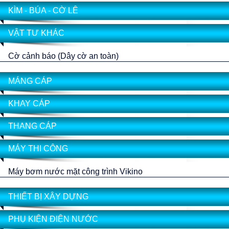
KÌM - BÚA - CỜ LÊ
VẬT TƯ KHÁC
Cờ cảnh báo (Dây cờ an toàn)
MÁNG CÁP
KHAY CÁP
THANG CÁP
MÁY THI CÔNG
Máy bơm nước mặt công trình Vikino
THIẾT BỊ XÂY DỰNG
PHỤ KIỆN ĐIỆN NƯỚC