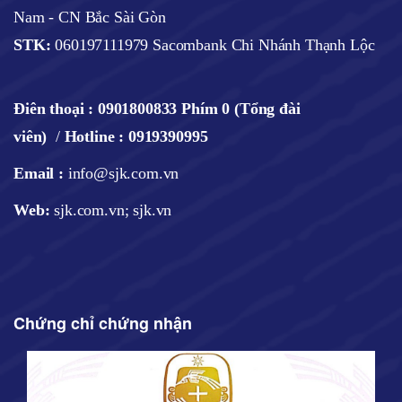
Nam - CN Bắc Sài Gòn
STK:
060197111979 Sacombank Chi Nhánh Thạnh Lộc
Điên thoại :
0901800833 Phím 0 (Tổng đài
viên)
/
Hotline : 0919390995
Email :
info@sjk.com.vn
Web
:
sjk.com.vn; sjk.vn
Chứng chỉ chứng nhận