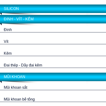
SILICON
ĐINH - VÍT - KẼM
Đinh
Vít
Kẽm
Đai thép - Dây đai kẽm
MŨI KHOAN
Mũi khoan sắt
Mũi khoan bê tông