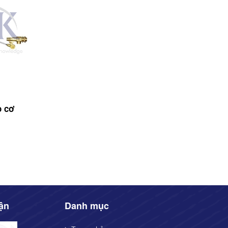
o cơ
ận
Danh mục