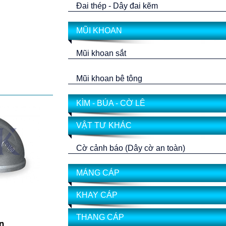
Đai thép - Dây đai kẽm
MŨI KHOAN
Mũi khoan sắt
Mũi khoan bê tông
KÌM - BÚA - CỜ LÊ
VẬT TƯ KHÁC
Cờ cảnh báo (Dây cờ an toàn)
MÁNG CÁP
KHAY CÁP
THANG CÁP
n