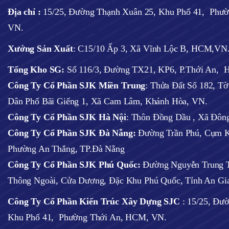
Địa chỉ :
15/25, Đường Thạnh Xuân 25, Khu Phố 41, Phư
VN.
Xưởng Sản Xuất
: C15/10 Ấp 3, Xã Vĩnh Lộc B, HCM,VN
Tổng Kho SG:
Số 116/3, Đường TX21, KP6, P.Thới An,
Công Ty Cổ Phần SJK Miền Trung
: Thửa Đất Số 182, T
Dân Phố Bãi Giếng 1, Xã Cam Lâm, Khánh Hòa, VN.
Công Ty Cổ Phần SJK Hà Nội
:
Thôn Đồng Dầu , Xã Đông
Công Ty Cổ Phần SJK Đà Nẵng:
Đường Trần Phú, Cụm K
Phường An Thắng, TP.Đà Nẵng
Công Ty Cổ Phần SJK Phú Quốc:
Đường Nguyễn Trung T
Thông Ngoài, Cửa Dương, Đặc Khu Phú Quốc, Tỉnh An Gi
Công Ty Cổ Phần Kiến Trúc Xây Dựng SJC
:
15/25, Đư
Khu Phố 41, Phường Thới An, HCM, VN.