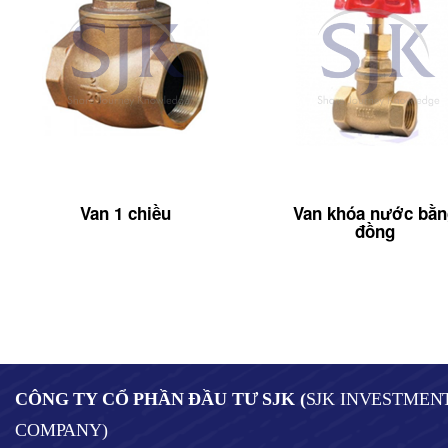
Van 1 chiều
Van khóa nước bằ
đồng
CÔNG TY CỔ PHẦN ĐẦU TƯ SJK (
SJK INVESTMEN
COMPANY)