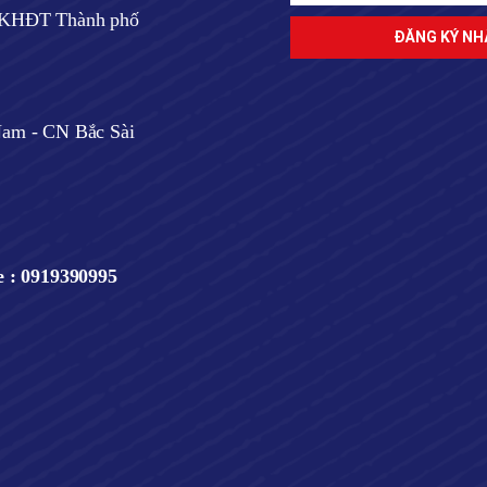
ở KHĐT Thành phố
am - CN Bắc Sài
e : 0919390995