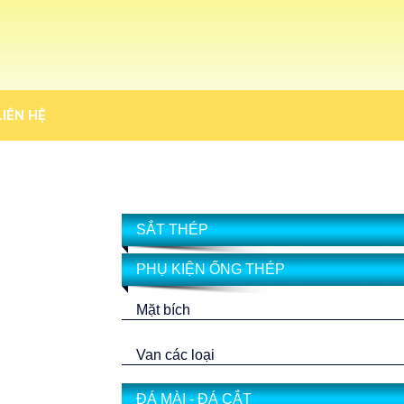
LIÊN HỆ
SẮT THÉP
PHỤ KIỆN ỐNG THÉP
Mặt bích
Van các loại
ĐÁ MÀI - ĐÁ CẮT