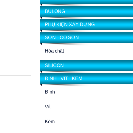
BULONG
PHỤ KIỆN XÂY DỰNG
SƠN - CỌ SƠN
Hóa chất
SILICON
ĐINH - VÍT - KẼM
Đinh
Vít
Kẽm