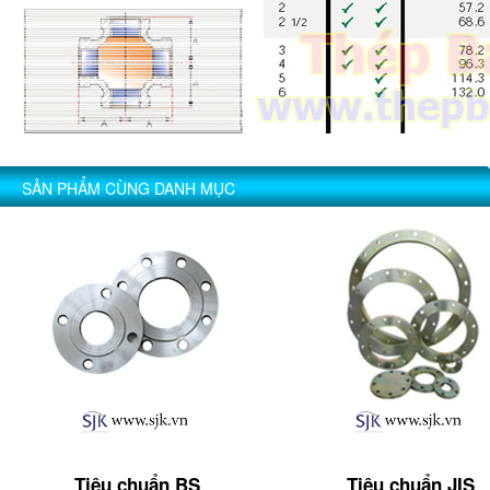
SẢN PHẨM CÙNG DANH MỤC
Tiêu chuẩn BS
Tiêu chuẩn JIS