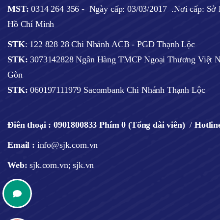
MST:
0314 264 356 -
Ngày cấp: 03/03/2017
.Nơi cấp: S
Hồ Chí Minh
STK
: 122 828 28 Chi Nhánh ACB - PGD Thạnh Lộc
STK:
3073142828 Ngân Hàng TMCP Ngoại Thương Việt N
Gòn
STK:
060197111979 Sacombank Chi Nhánh Thạnh Lộc
Điên thoại :
0901800833 Phím 0 (Tổng đài viên)
/
Hotlin
Email :
info@sjk.com.vn
Web
:
sjk.com.vn; sjk.vn