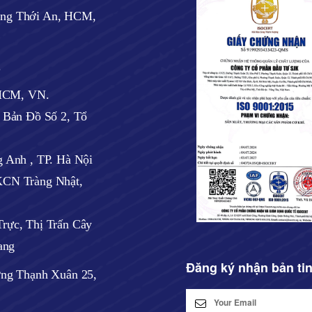
ờng Thới An, HCM,
.
 HCM, VN.
ờ Bản Đồ Số 2, Tổ
 Anh , TP. Hà Nội
CN Tràng Nhật,
rực, Thị Trấn Cây
ang
Đăng ký nhận bản ti
ờng Thạnh Xuân 25,