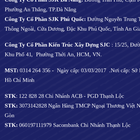
Phường An Thắng, TP.Đà Nẵng
Công Ty Cổ Phần SJK Phú Quốc:
Đường Nguyễn Trung T
Thông Ngoài, Cửa Dương, Đặc Khu Phú Quốc, Tỉnh An Gi
Công Ty Cổ Phần Kiến Trúc Xây Dựng SJC
:
15/25, Đư
Khu Phố 41, Phường Thới An, HCM, VN.
MST:
0314 264 356 -
Ngày cấp: 03/03/2017
.Nơi cấp: S
Hồ Chí Minh
STK
: 122 828 28 Chi Nhánh ACB - PGD Thạnh Lộc
STK:
3073142828 Ngân Hàng TMCP Ngoại Thương Việt N
Gòn
STK:
060197111979 Sacombank Chi Nhánh Thạnh Lộc