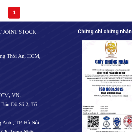
1
Chứng chỉ chứng nhận
T JOINT STOCK
ờng Thới An, HCM,
.
 HCM, VN.
ờ Bản Đồ Số 2, Tổ
 Anh , TP. Hà Nội
CN Tràng Nhật,