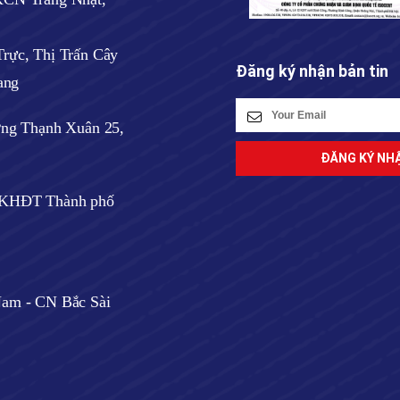
rực, Thị Trấn Cây
Đăng ký nhận bản tin
ang
ờng Thạnh Xuân 25,
ở KHĐT Thành phố
am - CN Bắc Sài