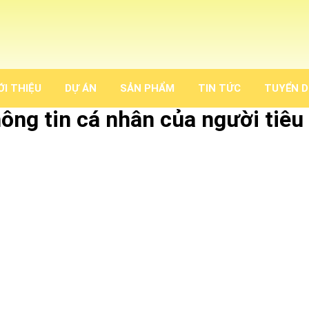
ỚI THIỆU
DỰ ÁN
SẢN PHẨM
TIN TỨC
TUYỂN 
ông tin cá nhân của người tiêu