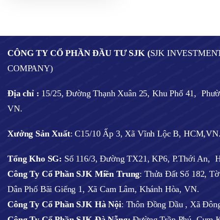
CÔNG TY CỔ PHẦN ĐẦU TƯ SJK (
SJK INVESTMEN
COMPANY)
Địa chỉ :
15/25, Đường Thạnh Xuân 25, Khu Phố 41, Phư
VN.
Xưởng Sản Xuất
: C15/10 Ấp 3, Xã Vĩnh Lộc B, HCM,VN
Tổng Kho SG:
Số 116/3, Đường TX21, KP6, P.Thới An,
Công Ty Cổ Phần SJK Miền Trung
: Thửa Đất Số 182, T
Dân Phố Bãi Giếng 1, Xã Cam Lâm, Khánh Hòa, VN.
Công Ty Cổ Phần SJK Hà Nội
:
Thôn Đồng Dầu , Xã Đông
Công Ty Cổ Phần SJK Đà Nẵng:
Đường Trần Phú, Cụm K