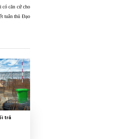
hi có căn cứ cho
ết tuân thủ Đạo
i trả