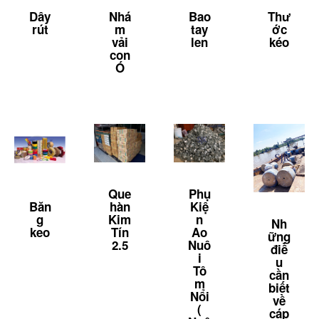
Dây
Nhá
Bao
Thư
rút
m
tay
ớc
vải
len
kéo
con
Ó
Que
Phụ
Băn
hàn
Kiệ
g
Kim
n
Nh
keo
Tín
Ao
ững
2.5
Nuô
điề
i
u
Tô
cần
m
biết
Nổi
về
(
cáp