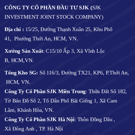
CÔNG TY CỔ PHẦN ĐẦU TƯ SJK (
SJK
INVESTMENT JOINT STOCK COMPANY)
Địa chỉ :
15/25, Đường Thạnh Xuân 25, Khu Phố
41, Phường Thới An, HCM, VN.
Xưởng Sản Xuất
: C15/10 Ấp 3, Xã Vĩnh Lộc
B, HCM,VN.
Tổng Kho SG:
Số 116/3, Đường TX21, KP6, P.Thới An,
HCM, VN.
Công Ty Cổ Phần SJK Miền Trung
: Thửa Đất Số 182,
Tờ Bản Đồ Số 2, Tổ Dân Phố Bãi Giếng 1, Xã Cam
Lâm, Khánh Hòa, VN.
Công Ty Cổ Phần SJK Hà Nội
:
Thôn Đồng Dầu ,
Xã Đông Anh , TP. Hà Nội