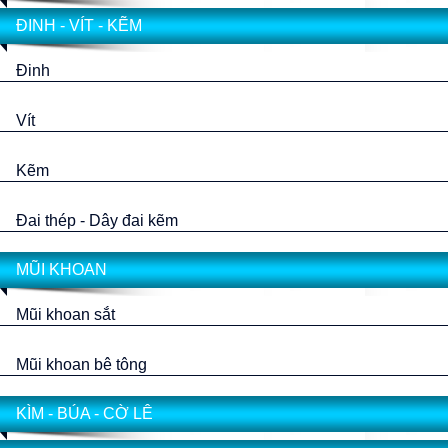
ĐINH - VÍT - KẼM
Đinh
Vít
Kẽm
Đai thép - Dây đai kẽm
MŨI KHOAN
Mũi khoan sắt
Mũi khoan bê tông
KÌM - BÚA - CỜ LÊ