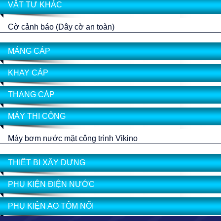
VẬT TƯ KHÁC
Cờ cảnh báo (Dây cờ an toàn)
MÁNG CÁP
KHAY CÁP
THANG CÁP
MÁY THI CÔNG
Máy bơm nước mặt công trình Vikino
THIẾT BỊ XÂY DỰNG
PHỤ KIỆN ĐIỆN NƯỚC
PHỤ KIỆN AO TÔM NỔI