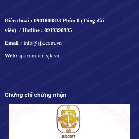
Điên thoại :
0901800833 Phím 0 (Tổng đài
viên)
/
Hotline : 0919390995
Email :
info@sjk.com.vn
Web
:
sjk.com.vn; sjk.vn
Chứng chỉ chứng nhận