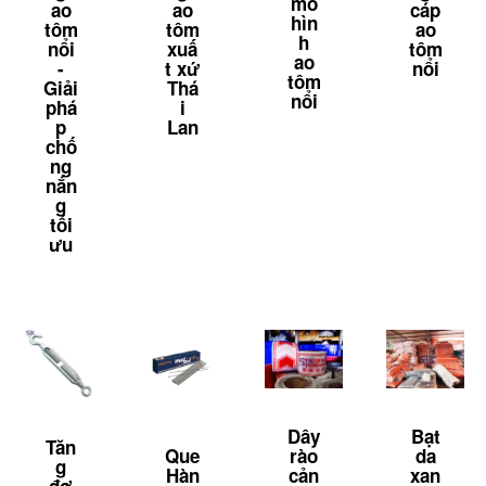
mô
ao
cáp
ao
hìn
tôm
ao
tôm
h
nổi
tôm
xuấ
ao
-
nổi
t xứ
tôm
Giải
Thá
nổi
phá
i
p
Lan
chố
ng
nắn
g
tối
ưu
Dây
Bạt
Tăn
Que
rào
da
g
Hàn
cản
xan