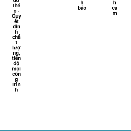
đơ
h
h
thé
báo
ca
p -
m
Quy
ết
địn
h
chấ
t
lượ
ng,
tiến
độ
mọi
côn
g
trìn
h