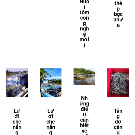
Nuô
thé
i
p
tôm
bọc
côn
như
g
a
ngh
ệ
mới
)
Nh
ững
điề
Lư
Tăn
Lư
u
ới
g
ới
cần
che
đơ
che
biết
nắn
căn
nắn
về
g
g
g