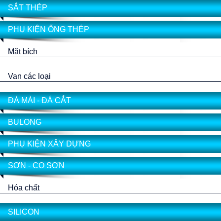
SẮT THÉP
PHỤ KIỆN ỐNG THÉP
Mặt bích
Van các loại
ĐÁ MÀI - ĐÁ CẮT
BULONG
PHỤ KIỆN XÂY DỰNG
SƠN - CỌ SƠN
Hóa chất
SILICON