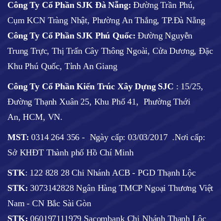
Công Ty Cổ Phần SJK Đà Nẵng:
Đường Trần Phú,
Cụm KCN Tràng Nhật, Phường An Thắng, TP.Đà Nẵng
Công Ty Cổ Phần SJK Phú Quốc:
Đường Nguyễn
Trung Trực, Thị Trấn Cây Thông Ngoài, Cửa Dương, Đặc
Khu Phú Quốc, Tỉnh An Giang
Công Ty Cổ Phần Kiến Trúc Xây Dựng SJC
:
15/25,
Đường Thạnh Xuân 25, Khu Phố 41, Phường Thới
An, HCM, VN.
MST:
0314 264 356 -
Ngày cấp: 03/03/2017
.Nơi cấp:
Sở KHĐT Thành phố Hồ Chí Minh
STK
: 122 828 28 Chi Nhánh ACB - PGD Thạnh Lộc
STK:
3073142828 Ngân Hàng TMCP Ngoại Thương Việt
Nam - CN Bắc Sài Gòn
STK:
060197111979 Sacombank Chi Nhánh Thạnh Lộc