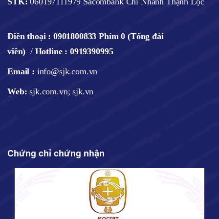
STK:
060197111979 Sacombank Chi Nhánh Thạnh Lộc
Điên thoại :
0901800833 Phím 0 (Tổng đài
viên)
/
Hotline : 0919390995
Email :
info@sjk.com.vn
Web
:
sjk.com.vn; sjk.vn
Chứng chỉ chứng nhận