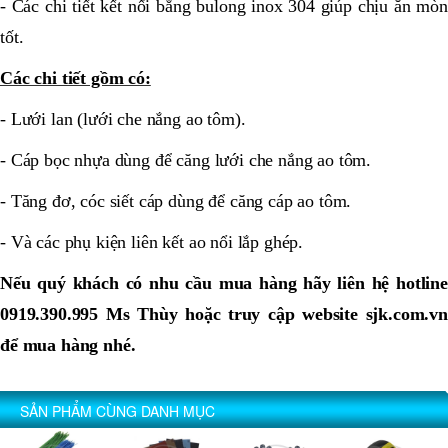
- Các chi tiết kết nối bằng bulong inox 304 giúp chịu ăn mòn
tốt.
Các chi tiết gồm có:
- Lưới lan (lưới che nắng ao tôm).
- Cáp bọc nhựa dùng để căng lưới che nắng ao tôm.
- Tăng đơ, cóc siết cáp dùng để căng cáp ao tôm.
- Và các phụ kiện liên kết ao nổi lắp ghép.
Nếu quý khách có nhu cầu mua hàng hãy liên hệ hotline
0919.390.995 Ms Thùy hoặc truy cập website sjk.com.vn
để mua hàng nhé.
SẢN PHẨM CÙNG DANH MỤC