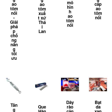
mô
ao
cáp
ao
hìn
tôm
ao
tôm
h
nổi
tôm
xuấ
ao
-
nổi
t xứ
tôm
Giải
Thá
nổi
phá
i
p
Lan
chố
ng
nắn
g
tối
ưu
Dây
Bạt
Tăn
Que
rào
da
g
Hàn
cản
xan