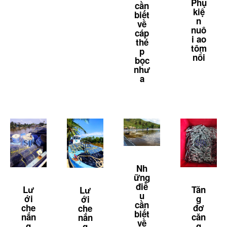
Phụ
cần
kiệ
biết
n
về
nuô
cáp
i ao
thé
tôm
p
nổi
bọc
như
a
Nh
ững
điề
Lư
Tăn
Lư
u
ới
g
ới
cần
che
đơ
che
biết
nắn
căn
nắn
về
g
g
g