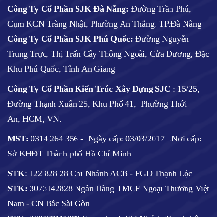
Công Ty Cổ Phần SJK Đà Nẵng:
Đường Trần Phú,
Cụm KCN Tràng Nhật, Phường An Thắng, TP.Đà Nẵng
Công Ty Cổ Phần SJK Phú Quốc:
Đường Nguyễn
Trung Trực, Thị Trấn Cây Thông Ngoài, Cửa Dương, Đặc
Khu Phú Quốc, Tỉnh An Giang
Công Ty Cổ Phần Kiến Trúc Xây Dựng SJC
:
15/25,
Đường Thạnh Xuân 25, Khu Phố 41, Phường Thới
An, HCM, VN.
MST:
0314 264 356 -
Ngày cấp: 03/03/2017
.Nơi cấp:
Sở KHĐT Thành phố Hồ Chí Minh
STK
: 122 828 28 Chi Nhánh ACB - PGD Thạnh Lộc
STK:
3073142828 Ngân Hàng TMCP Ngoại Thương Việt
Nam - CN Bắc Sài Gòn