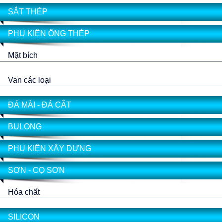
SẮT THÉP
PHỤ KIỆN ỐNG THÉP
Mặt bích
Van các loại
ĐÁ MÀI - ĐÁ CẮT
BULONG
PHỤ KIỆN XÂY DỰNG
SƠN - CỌ SƠN
Hóa chất
SILICON