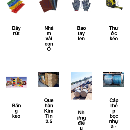
Dây
Nhá
Bao
Thư
rút
m
tay
ớc
vải
len
kéo
con
Ó
Que
Cáp
Băn
hàn
thé
g
Kim
p
Nh
keo
Tín
bọc
ững
2.5
nhự
điề
a -
u