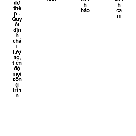
đơ
h
h
thé
báo
ca
p -
m
Quy
ết
địn
h
chấ
t
lượ
ng,
tiến
độ
mọi
côn
g
trìn
h