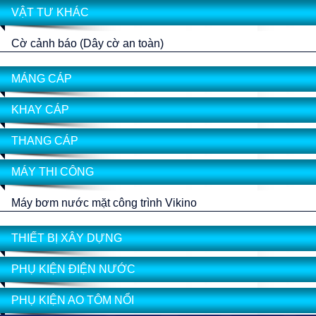
VẬT TƯ KHÁC
Cờ cảnh báo (Dây cờ an toàn)
MÁNG CÁP
KHAY CÁP
THANG CÁP
MÁY THI CÔNG
Máy bơm nước mặt công trình Vikino
THIẾT BỊ XÂY DỰNG
PHỤ KIỆN ĐIỆN NƯỚC
PHỤ KIỆN AO TÔM NỔI