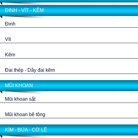
ĐINH - VÍT - KẼM
Đinh
Vít
Kẽm
Đai thép - Dây đai kẽm
MŨI KHOAN
Mũi khoan sắt
Mũi khoan bê tông
KÌM - BÚA - CỜ LÊ