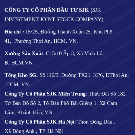
CÔNG TY CỔ PHẦN ĐẦU TƯ SJK (
SJK
INVESTMENT JOINT STOCK COMPANY)
Địa chỉ :
15/25, Đường Thạnh Xuân 25, Khu Phố
41, Phường Thới An, HCM, VN.
Xưởng Sản Xuất
: C15/10 Ấp 3, Xã Vĩnh Lộc
B, HCM,VN.
Tổng Kho SG:
Số 116/3, Đường TX21, KP6, P.Thới An,
HCM, VN.
Công Ty Cổ Phần SJK Miền Trung
: Thửa Đất Số 182,
Tờ Bản Đồ Số 2, Tổ Dân Phố Bãi Giếng 1, Xã Cam
Lâm, Khánh Hòa, VN.
Công Ty Cổ Phần SJK Hà Nội
:
Thôn Đồng Dầu ,
Xã Đông Anh , TP. Hà Nội